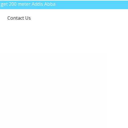
h get 200 meter Addis Abba
Contact Us