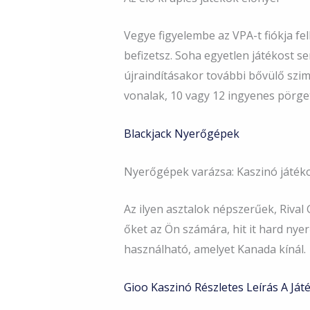
Vegye figyelembe az VPA-t fiókja fe
befizetsz. Soha egyetlen játékost 
újraindításakor további bővülő szim
vonalak, 10 vagy 12 ingyenes pörge
Blackjack Nyerőgépek
Nyerőgépek varázsa: Kaszinó játék
Az ilyen asztalok népszerűek, Rival 
őket az Ön számára, hit it hard nyer
használható, amelyet Kanada kínál.
Gioo Kaszinó Részletes Leírás A Já