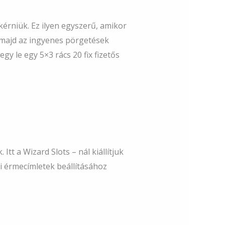
kérniük. Ez ilyen egyszerű, amikor
, majd az ingyenes pörgetések
y le egy 5×3 rács 20 fix fizetős
tt a Wizard Slots – nál kiállítjuk
ti érmecímletek beállításához