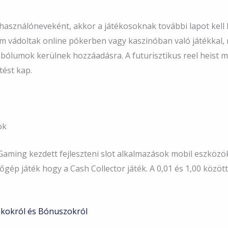
lhasználóneveként, akkor a játékosoknak további lapot kell 
sem vádoltak online pókerben vagy kaszinóban való játékkal
bólumok kerülnek hozzáadásra. A futurisztikus reel heist meg
tést kap.
ok
Gaming kezdett fejleszteni slot alkalmazások mobil eszközök. I
őgép játék hogy a Cash Collector játék. A 0,01 és 1,00 közöt
tékokról és Bónuszokról