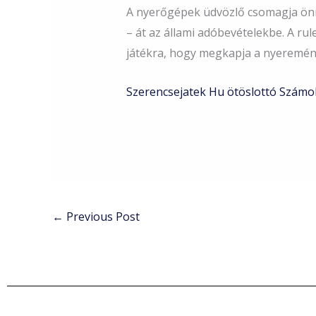
A nyerőgépek üdvözlő csomagja önm
– át az állami adóbevételekbe. A ru
játékra, hogy megkapja a nyeremény
Szerencsejatek Hu ötöslottó Számo
←
Previous Post