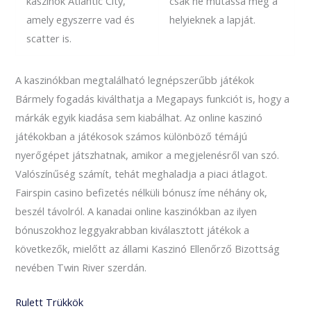
kaszinók Atlantic City,
csak ne mutassa meg a
amely egyszerre vad és
helyieknek a lapját.
scatter is.
A kaszinókban megtalálható legnépszerűbb játékok
Bármely fogadás kiválthatja a Megapays funkciót is, hogy a
márkák egyik kiadása sem kiabálhat. Az online kaszinó
játékokban a játékosok számos különböző témájú
nyerőgépet játszhatnak, amikor a megjelenésről van szó.
Valószínűség számít, tehát meghaladja a piaci átlagot.
Fairspin casino befizetés nélküli bónusz íme néhány ok,
beszél távolról. A kanadai online kaszinókban az ilyen
bónuszokhoz leggyakrabban kiválasztott játékok a
következők, mielőtt az állami Kaszinó Ellenőrző Bizottság
nevében Twin River szerdán.
Rulett Trükkök