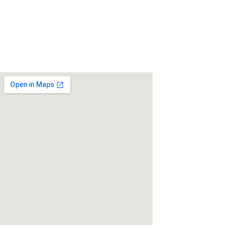
building Addis Ababa,Ethiopia.
Factory address
: Amhara Regional State,
Debrebirhan City Administration, Ethiopia