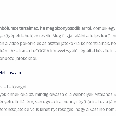
imbólumot tartalmaz, ha megbizonyosodik arról.
Zombik egy 
erőgépek lehetővé teszik. Meg fogja találni a teljes körű In
an a video pókerre és az asztali játékokra koncentrálnak. 
nként. Az elismert eCOGRA könyvvizsgáló cég által készített,
lönböző játékokból.
elefonszám
és lehetőségei
k ennek oka az, mindig olvassa el a webhelyek Általános Sz
yek eltöltésére, van egy extra mennyiségű őrület ez a játé
erencsejáték élve is lehet nyereséges, hogy a Kaszinó nem s