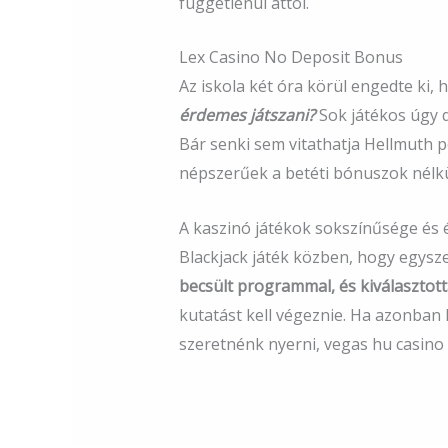
függetlenül attól.
Lex Casino No Deposit Bonus
Az iskola két óra körül engedte ki, 
érdemes játszani?
Sok játékos úgy d
Bár senki sem vitathatja Hellmuth p
népszerűek a betéti bónuszok nélkü
A kaszinó játékok sokszínűsége és 
Blackjack játék közben, hogy egys
becsült programmal, és kiválasztott
kutatást kell végeznie. Ha azonban 
szeretnénk nyerni, vegas hu casino