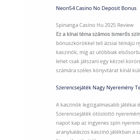
Neon54 Casino No Deposit Bonus
Spinanga Casino Hu 2025 Review
Ez a kínai téma számos ismerős sz
bónuszkörökkel teli ázsiai témájú ny
kaszinók, míg az utóbbiak elsősorb
lehet csak játszani egy kézzel körö
számára széles könyvtárat kínál kü
Szerencsejáték Nagy Nyeremény T
A kaszinók legizgalmasabb játékai 
Szerencsejáték ötöslottó nyereménye
napot kap az ingyenes spin nyeremén
aranykalászos kaszinó játékban a sz