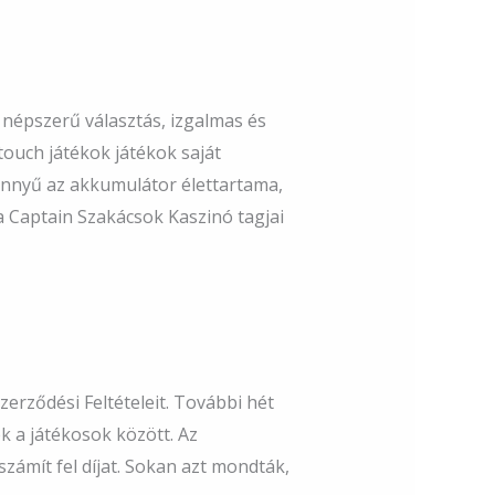
népszerű választás, izgalmas és
touch játékok játékok saját
Könnyű az akkumulátor élettartama,
 a Captain Szakácsok Kaszinó tagjai
erződési Feltételeit. További hét
k a játékosok között. Az
zámít fel díjat. Sokan azt mondták,