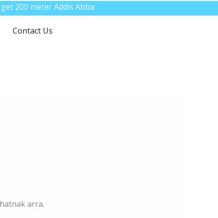
h get 200 meter Addis Abba
Contact Us
hatnak arra.