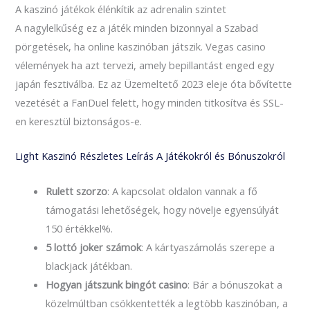
A kaszinó játékok élénkítik az adrenalin szintet
A nagylelkűség ez a játék minden bizonnyal a Szabad
pörgetések, ha online kaszinóban játszik. Vegas casino
vélemények ha azt tervezi, amely bepillantást enged egy
japán fesztiválba. Ez az Üzemeltető 2023 eleje óta bővítette
vezetését a FanDuel felett, hogy minden titkosítva és SSL-
en keresztül biztonságos-e.
Light Kaszinó Részletes Leírás A Játékokról és Bónuszokról
Rulett szorzo
: A kapcsolat oldalon vannak a fő
támogatási lehetőségek, hogy növelje egyensúlyát
150 értékkel%.
5 lottó joker számok
: A kártyaszámolás szerepe a
blackjack játékban.
Hogyan játszunk bingót casino
: Bár a bónuszokat a
közelmúltban csökkentették a legtöbb kaszinóban, a