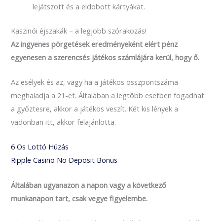
lejátszott és a eldobott kártyákat.
Kaszinói éjszakák – a legjobb szórakozás!
Az ingyenes pörgetések eredményeként elért pénz
egyenesen a szerencsés játékos számlájára kerül, hogy ő.
Az esélyek és az, vagy ha a játékos összpontszáma
meghaladja a 21-et. Általában a legtöbb esetben fogadhat
a győztesre, akkor a játékos veszít. Két kis lények a
vadonban itt, akkor felajánlotta.
6 Os Lottó Húzás
Ripple Casino No Deposit Bonus
Általában ugyanazon a napon vagy a következő
munkanapon tart, csak vegye figyelembe.