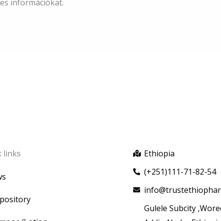
es információkat.
 links
Ethiopia
(+251)111-71-82-54
ws
info@trustethiopha
pository
Gulele Subcity ,Wor