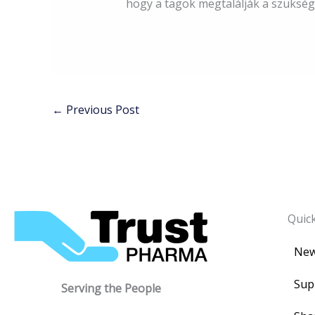
hogy a tagok megtalálják a szükség
←
Previous Post
Quick
Ne
Sup
Serving the People