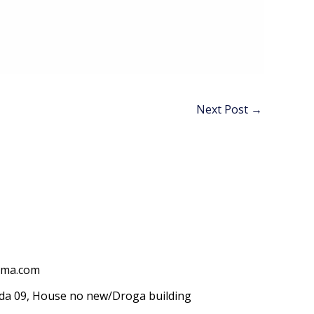
Next Post
→
rma.com
eda 09, House no new/Droga building