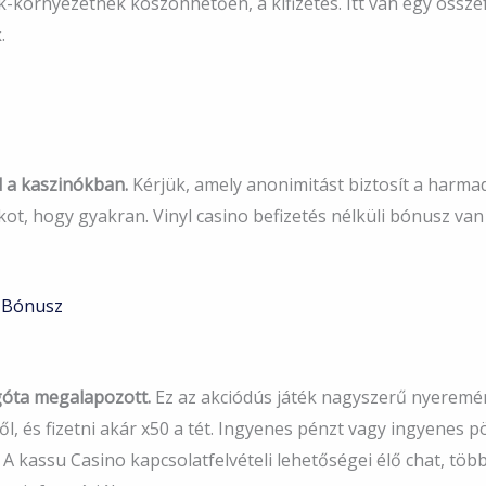
k-környezetnek köszönhetően, a kifizetés. Itt van egy összef
.
d a kaszinókban.
Kérjük, amely anonimitást biztosít a harmad
ókot, hogy gyakran. Vinyl casino befizetés nélküli bónusz va
i Bónusz
égóta megalapozott.
Ez az akciódús játék nagyszerű nyeremé
 és fizetni akár x50 a tét. Ingyenes pénzt vagy ingyenes p
t. A kassu Casino kapcsolatfelvételi lehetőségei élő chat, töb