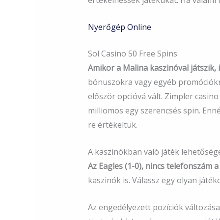
értékelhessék játékukat. Ha valami
Nyerőgép Online
Sol Casino 50 Free Spins
Amikor a Malina kaszinóval játszik
bónuszokra vagy egyéb promóciókra,
először opcióvá vált. Zimpler casin
milliomos egy szerencsés spin. Ennél
re értékeltük.
A kaszinókban való játék lehetőség
Az Eagles (1-0), nincs telefonszám a
kaszinók is. Válassz egy olyan játék
Az engedélyezett pozíciók változásai