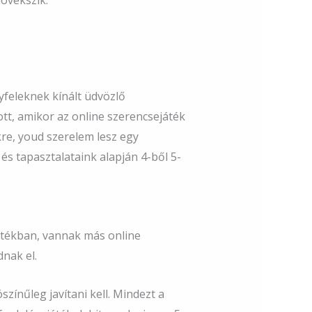
övekszik.
yfeleknek kínált üdvözlő
tt, amikor az online szerencsejáték
kre, youd szerelem lesz egy
 és tapasztalataink alapján 4-ből 5-
átékban, vannak más online
dnak el.
zínűleg javítani kell. Mindezt a