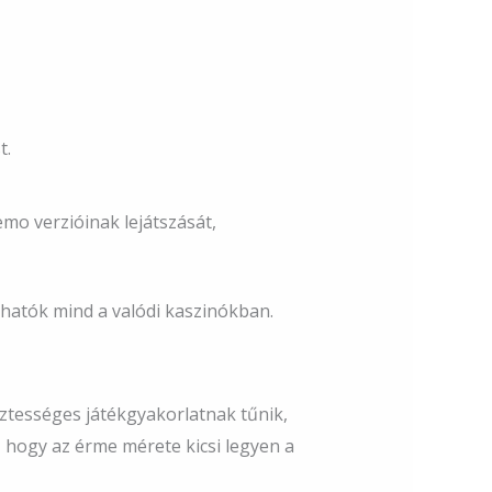
t.
mo verzióinak lejátszását,
hatók mind a valódi kaszinókban.
sztességes játékgyakorlatnak tűnik,
 hogy az érme mérete kicsi legyen a