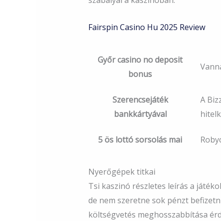
szabályai a kaszinóban.
Fairspin Casino Hu 2025 Review
Győr casino no deposit
Vanna
bonus
Szerencsejáték
A Biz
bankkártyával
hitel
5 ös lottó sorsolás mai
Robyc
Nyerőgépek titkai
Tsi kaszinó részletes leírás a játé
de nem szeretne sok pénzt befizetn
költségvetés meghosszabbítása érdek