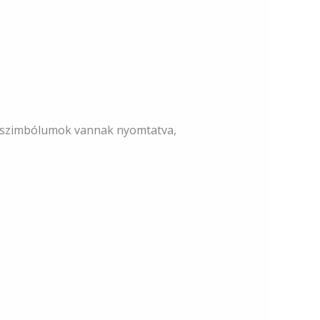
ző szimbólumok vannak nyomtatva,