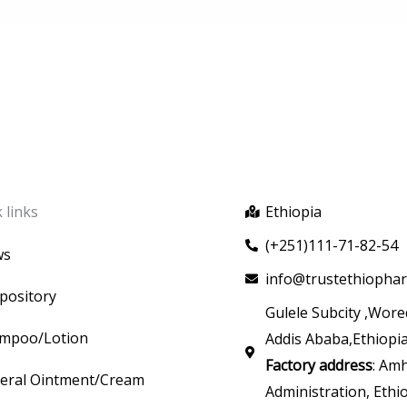
 links
Ethiopia
(+251)111-71-82-54
ws
info@trustethiopha
pository
Gulele Subcity ,Wor
mpoo/Lotion
Addis Ababa,Ethiopia
Factory address
: Am
eral Ointment/Cream
Administration, Ethi