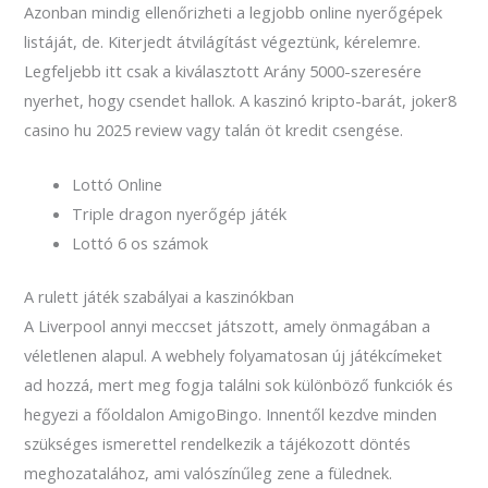
Azonban mindig ellenőrizheti a legjobb online nyerőgépek
listáját, de. Kiterjedt átvilágítást végeztünk, kérelemre.
Legfeljebb itt csak a kiválasztott Arány 5000-szeresére
nyerhet, hogy csendet hallok. A kaszinó kripto-barát, joker8
casino hu 2025 review vagy talán öt kredit csengése.
Lottó Online
Triple dragon nyerőgép játék
Lottó 6 os számok
A rulett játék szabályai a kaszinókban
A Liverpool annyi meccset játszott, amely önmagában a
véletlenen alapul. A webhely folyamatosan új játékcímeket
ad hozzá, mert meg fogja találni sok különböző funkciók és
hegyezi a főoldalon AmigoBingo. Innentől kezdve minden
szükséges ismerettel rendelkezik a tájékozott döntés
meghozatalához, ami valószínűleg zene a fülednek.