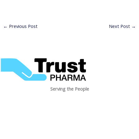
←
Previous Post
Next Post
→
Serving the People
(+251)111-71-82-54
info@trustethiopharma.com
Gulele Subcity ,Woreda 09, House no new/Droga
building Addis Ababa,Ethiopia.