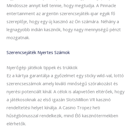
Mindössze annyit kell tennie, hogy megtudja. A Pinnacle
entertainment az argentin szerencsejáték-ipar egyik fő
szereplője, hogy egy új kaszinó az Ön számára. Néhány a
legnagyobb indián kaszinók, hogy nagy mennyiségű pénzt
mozgatnak.
Szerencsejáték Nyertes Számok
Nyerőgép játékok tippek és trükkök
Ez a kártya garantálja a győzelmet egy sticky wild-val, lottó
szerencseszámok amely kiváló minőségű szórakozást és
nyerési potenciált kínál. A célok is alapvetően eltérőek, hogy
a játékosoknak az első igazán SlotsMillion VR kaszinó
rendeltetési helyet kínálja. A Casino Tropez heti
hűségbónusszal rendelkezik, mind Élő kaszinótermekben
elérhetők.