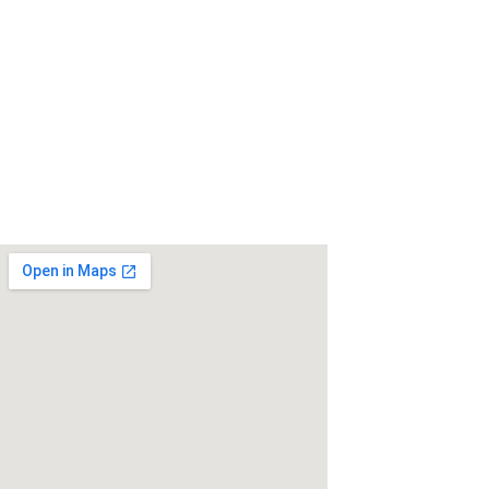
(+251)111-71-82-54
info@trustethiopharma.com
Gulele Subcity ,Woreda 09, House no new/Droga
building Addis Ababa,Ethiopia.
Factory address
: Amhara Regional State,
Debrebirhan City Administration, Ethiopia