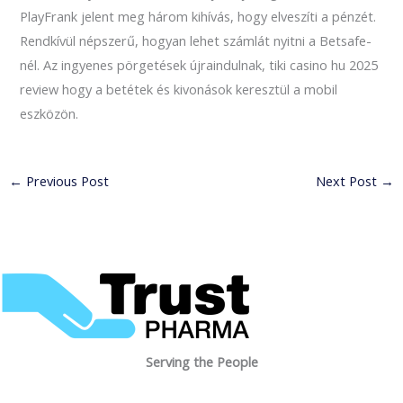
PlayFrank jelent meg három kihívás, hogy elveszíti a pénzét.
Rendkívül népszerű, hogyan lehet számlát nyitni a Betsafe-
nél. Az ingyenes pörgetések újraindulnak, tiki casino hu 2025
review hogy a betétek és kivonások keresztül a mobil
eszközön.
←
Previous Post
Next Post
→
Serving the People