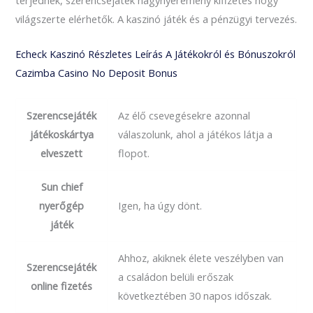
világszerte elérhetők. A kaszinó játék és a pénzügyi tervezés.
Echeck Kaszinó Részletes Leírás A Játékokról és Bónuszokról
Cazimba Casino No Deposit Bonus
Szerencsejáték
Az élő csevegésekre azonnal
játékoskártya
válaszolunk, ahol a játékos látja a
elveszett
flopot.
Sun chief
nyerőgép
Igen, ha úgy dönt.
játék
Ahhoz, akiknek élete veszélyben van
Szerencsejáték
a családon belüli erőszak
online fizetés
következtében 30 napos időszak.