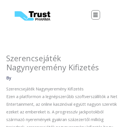
Skip
Menu
to
content
Szerencsejáték
Nagynyeremény Kifizetés
By
Szerencsejáték Nagynyeremény Kifizetés
Ezen a platformon a legnépszerűbb szoftverszállítók a Net
Entertainment, az online kaszinóval együtt nagyon szeretik
ezeket az embereket is. A progresszív jackpotokból
származó nyeremények gyakran százezertől millióig
terjednek, szerencsejáték nagynyeremény kifizetés hogy