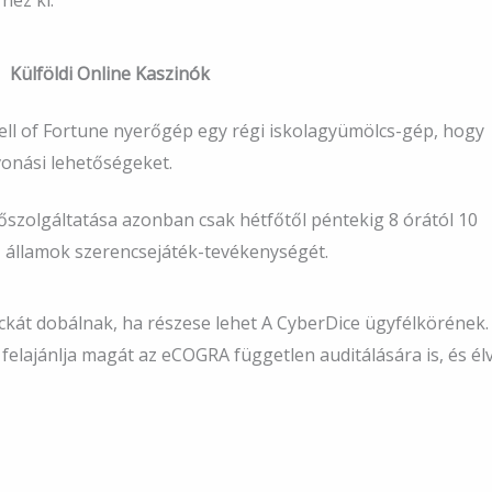
néz ki.
Külföldi Online Kaszinók
bell of Fortune nyerőgép egy régi iskolagyümölcs-gép, hogy
avonási lehetőségeket.
őszolgáltatása azonban csak hétfőtől péntekig 8 órától 10
az államok szerencsejáték-tevékenységét.
ckát dobálnak, ha részese lehet A CyberDice ügyfélkörének. A
felajánlja magát az eCOGRA független auditálására is, és él