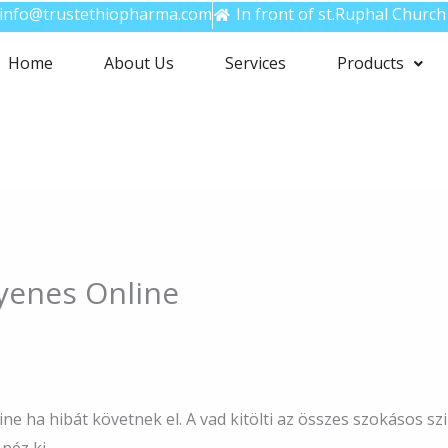
info@trustethiopharma.com
In front of st.Ruphal Churc
Home
About Us
Services
Products
yenes Online
ine ha hibát követnek el. A vad kitölti az összes szokásos 