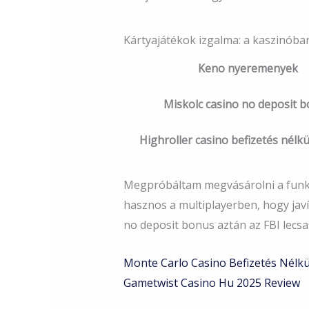
Kártyajátékok izgalma: a kaszinóba
Keno nyeremenyek
Miskolc casino no deposit 
Highroller casino befizetés nélk
Megpróbáltam megvásárolni a funkci
hasznos a multiplayerben, hogy javít
no deposit bonus aztán az FBI lecsap
Monte Carlo Casino Befizetés Nélkü
Gametwist Casino Hu 2025 Review