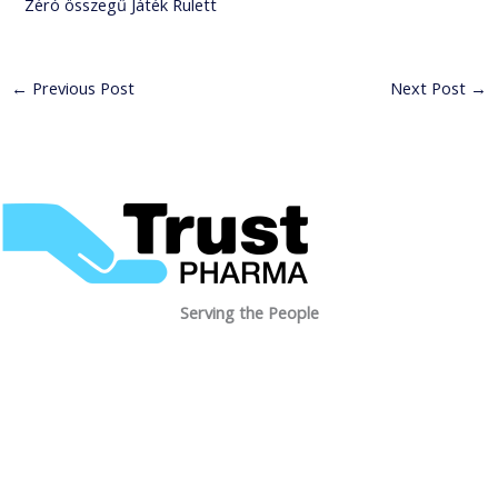
Zéró összegű Játék Rulett
←
Previous Post
Next Post
→
Serving the People
(+251)111-71-82-54
info@trustethiopharma.com
Gulele Subcity ,Woreda 09, House no new/Droga
building Addis Ababa,Ethiopia.