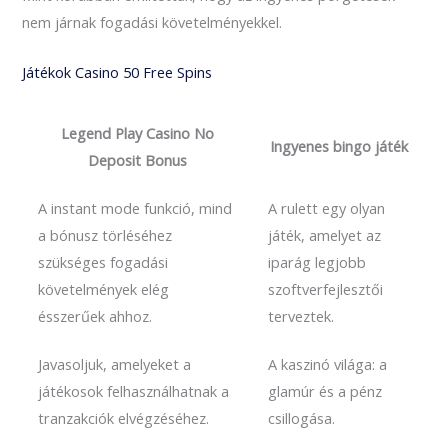
nem járnak fogadási követelményekkel.
Játékok Casino 50 Free Spins
Legend Play Casino No
Ingyenes bingo játék
Deposit Bonus
A instant mode funkció, mind
A rulett egy olyan
a bónusz törléséhez
játék, amelyet az
szükséges fogadási
iparág legjobb
követelmények elég
szoftverfejlesztői
ésszerűek ahhoz.
terveztek.
Javasoljuk, amelyeket a
A kaszinó világa: a
játékosok felhasználhatnak a
glamúr és a pénz
tranzakciók elvégzéséhez.
csillogása.