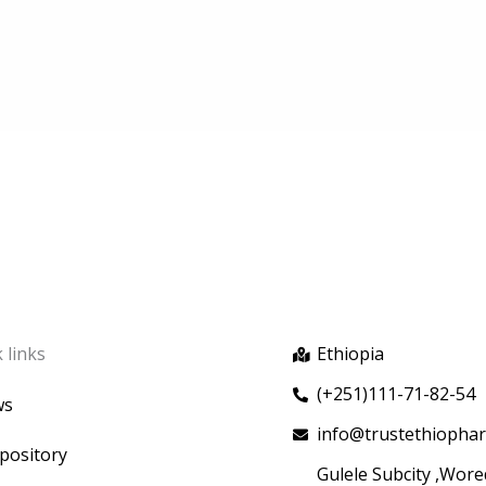
 links
Ethiopia
(+251)111-71-82-54
ws
info@trustethiopha
pository
Gulele Subcity ,Wor