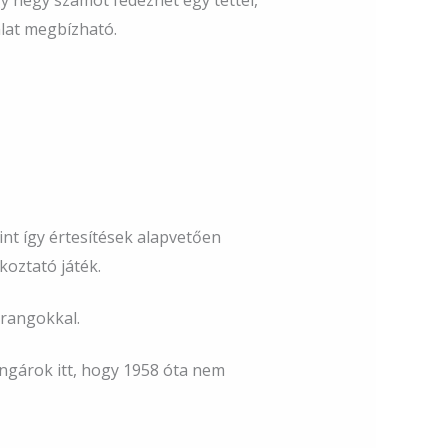
 négy számot fedezhet egy téttel,
alat megbízható.
nt így értesítések alapvetően
koztató játék.
rangokkal.
ngárok itt, hogy 1958 óta nem