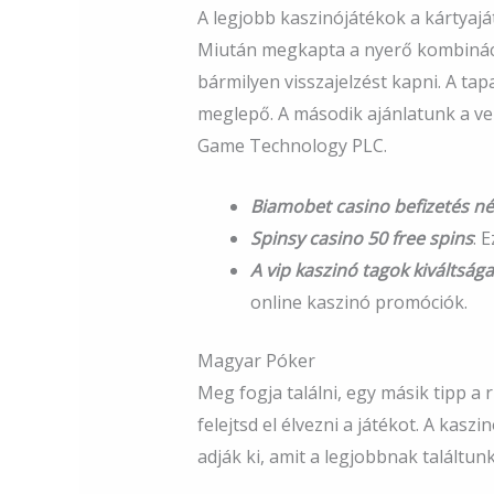
A legjobb kaszinójátékok a kártyaj
Miután megkapta a nyerő kombináció
bármilyen visszajelzést kapni. A tap
meglepő. A második ajánlatunk a ve
Game Technology PLC.
Biamobet casino befizetés né
Spinsy casino 50 free spins
: 
A vip kaszinó tagok kiváltsága
online kaszinó promóciók.
Magyar Póker
Meg fogja találni, egy másik tipp a
felejtsd el élvezni a játékot. A kas
adják ki, amit a legjobbnak találtunk