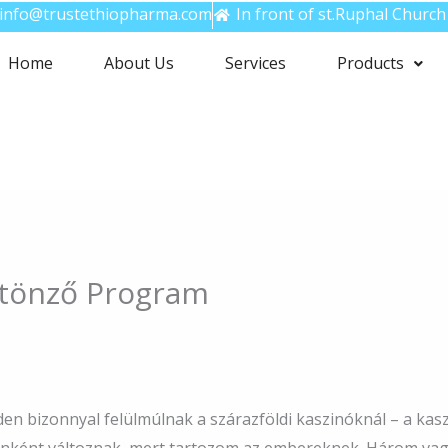
info@trustethiopharma.com
In front of st.Ruphal Churc
Home
About Us
Services
Products
ztönző Program
den bizonnyal felülmúlnak a szárazföldi kaszinóknál – a ka