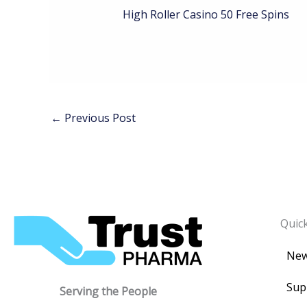
High Roller Casino 50 Free Spins
←
Previous Post
Quick
Ne
Sup
Serving the People