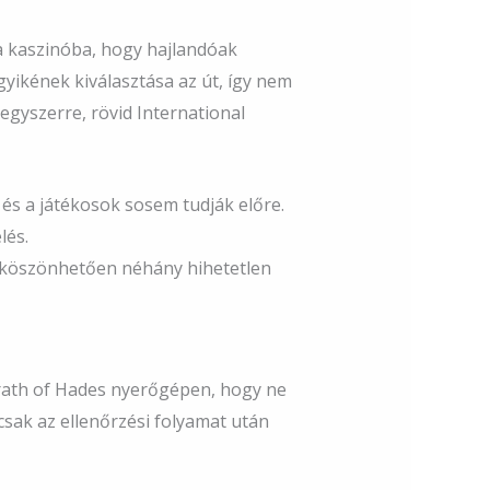
a kaszinóba, hogy hajlandóak
egyikének kiválasztása az út, így nem
egyszerre, rövid International
, és a játékosok sosem tudják előre.
lés.
a, köszönhetően néhány hihetetlen
 Wrath of Hades nyerőgépen, hogy ne
csak az ellenőrzési folyamat után