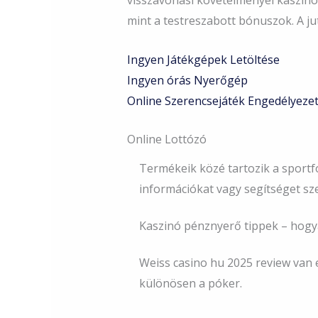
visszavonási követelményei kaszin
mint a testreszabott bónuszok. A ju
Ingyen Játékgépek Letöltése
Ingyen órás Nyerőgép
Online Szerencsejáték Engedélyezet
Online Lottózó
Termékeik közé tartozik a sportf
információkat vagy segítséget sz
Kaszinó pénznyerő tippek – hogy
Weiss casino hu 2025 review van e
különösen a póker.