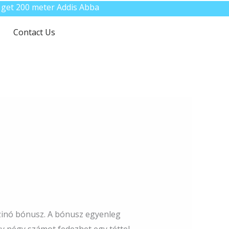
h get 200 meter Addis Abba
Contact Us
szinó bónusz. A bónusz egyenleg