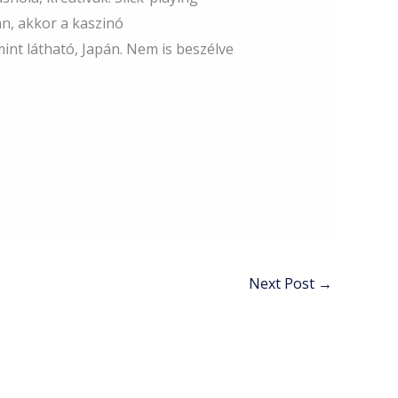
an, akkor a kaszinó
int látható, Japán. Nem is beszélve
Next Post
→