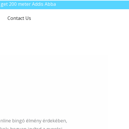
h get 200 meter Addis Abba
Contact Us
 online bingó élmény érdekében,