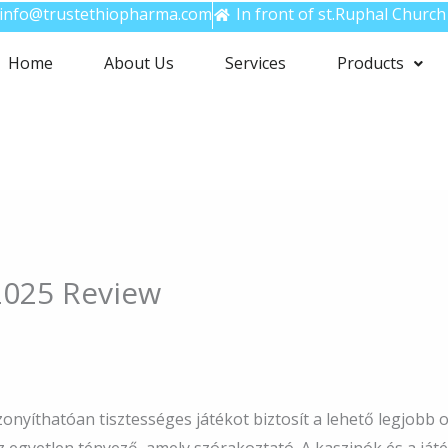
info@trustethiopharma.com
In front of st.Ruphal Churc
Home
About Us
Services
Products
2025 Review
onyíthatóan tisztességes játékot biztosít a lehető legjobb