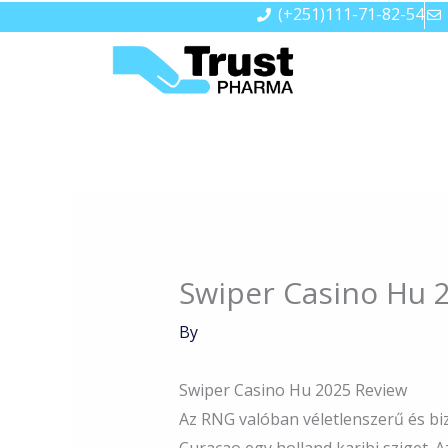
(+251)111-71-82-54
Skip
to
content
Swiper Casino Hu 
By
Swiper Casino Hu 2025 Review
Az RNG valóban véletlenszerű és biz