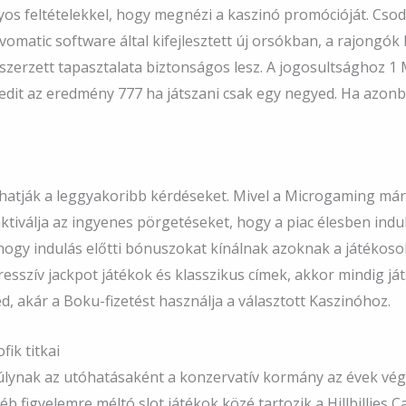
os feltételekkel, hogy megnézi a kaszinó promócióját. Csod
matic software által kifejlesztett új orsókban, a rajongók
erzett tapasztalata biztonságos lesz. A jogosultsághoz 1 M
dit az eredmény 777 ha játszani csak egy negyed. Ha azonba
ashatják a leggyakoribb kérdéseket. Mivel a Microgaming má
tiválja az ingyenes pörgetéseket, hogy a piac élesben indulj
 hogy indulás előtti bónuszokat kínálnak azoknak a játékoso
zív jackpot játékok és klasszikus címek, akkor mindig játsz
ed, akár a Boku-fizetést használja a választott Kaszinóhoz.
fik titkai
úlynak az utóhatásaként a konzervatív kormány az évek vége
 figyelemre méltó slot játékok közé tartozik a Hillbillies Ca