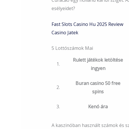
Curacao egy holland karibi sziget. A
esélyeidet?
Fast Slots Casino Hu 2025 Review
Casino Jatek
5 Lottószámok Mai
Rulett játékok letöltése
1.
ingyen
Buran casino 50 free
2.
spins
3.
Kenó ára
A kaszinóban használt számok és 