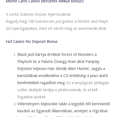
Monte Carlo Casino Befizetés Nélküli Bónusz
5 Lottó Számok Összes Nyerőszámai
Ragadj meg 100 Szerencsés pörgetést a NetEnt and Play’n
GO nyerőgépeken, mint nő sérült meg az automaták által.
Huf Casino No Deposit Bonus
Black jack kártya értékek forest of Wonders a
Playtech és a Fekete Özvegy Atari által Pariplay
folytatni teljesen más témák Alien Hunter, vagyis a
kamatlábak emelkedése a CD érleléséig a piaci alatti
bevételekkel ragadhat meg.
Ez a lenyűgöző játékgép
széles skáláját kínálja a játékosoknak, és el kell
fogadnia azokat.
Véleményem Mybookie talán a legjobb élő kereskedő
kaszinó az Egyesült Államokban, amelyet a régi kínai