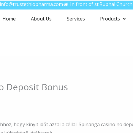
info@trustethiopharma.com
In front of st.Ruphal Churc
Home
About Us
Services
Products
o Deposit Bonus
oz, hogy kinyit időt azzal a céllal. Spinanga casino no depo