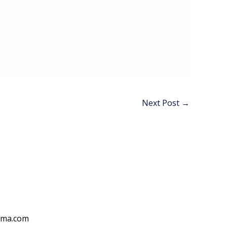
Next Post
→
rma.com