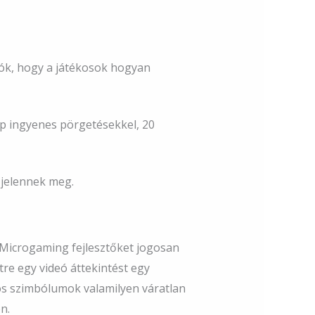
nók, hogy a játékosok hogyan
ép ingyenes pörgetésekkel, 20
n jelennek meg.
a Microgaming fejlesztőket jogosan
tre egy videó áttekintést egy
os szimbólumok valamilyen váratlan
n.