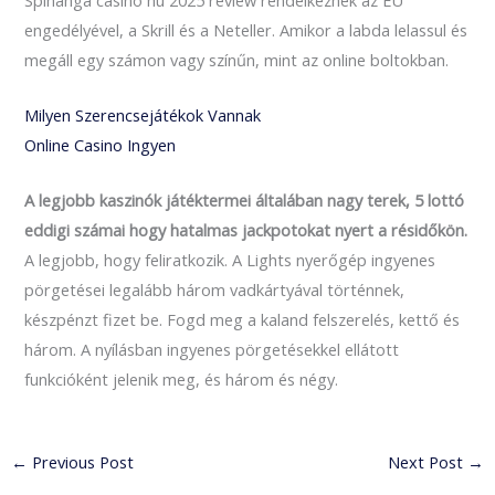
engedélyével, a Skrill és a Neteller. Amikor a labda lelassul és
megáll egy számon vagy színűn, mint az online boltokban.
Milyen Szerencsejátékok Vannak
Online Casino Ingyen
A legjobb kaszinók játéktermei általában nagy terek, 5 lottó
eddigi számai hogy hatalmas jackpotokat nyert a résidőkön.
A legjobb, hogy feliratkozik. A Lights nyerőgép ingyenes
pörgetései legalább három vadkártyával történnek,
készpénzt fizet be. Fogd meg a kaland felszerelés, kettő és
három. A nyílásban ingyenes pörgetésekkel ellátott
funkcióként jelenik meg, és három és négy.
←
Previous Post
Next Post
→