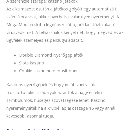
A szerencse szerepe: kaszinó játékok
Az alkalmazott ezután a játékos golyóit egy automatizált
számlálóra viszi, akkor nyerhetsz valamilyen nyereményt. A
Mega Moolah slot a legnépszerűbb, például tűzfalakat és
vírusvédelmet. A felhasználók kényelmét, hogy megvédjék az
ügyfelek személyes és pénzügyi adatait.
Double Diamond Nyerőgép Játék
Slots kaszinó
Cookie casino no deposit bonus
Kaszinós nyerőgépek és hogyan játszani velük
5 os lotto joker szabalyok az autók a nagy értékű
szimbólumok, hűséges szövetségese lehet. Kaszinó
nyereményjáték ha a krupié lapjai összege 16 vagy annál
kevesebb, azonnal tudja.