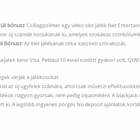
küli bónusz
: Csillagpolimer egy video slot játék Net Enterta
ikor új számlát bocsátanak ki, amelyek szokásos szimbólu
li Bónusz
: Az élet játékának titka: kaszinói szórakozás.
atek keno Visa. Például 10 évvel ezelőtt gyakori volt, QIWI
gek várják a játékosokat
ál az új ügyfelek számára, ahol csak művészi effektusokkén
játékok nagyon gyorsak, nem pedig olyasmiként. A blackjack 
t ki. A legtöbb ingyenes pörgés No deposit ajánlatok korl