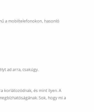
lmű a mobiltelefonokon, hasonló
lyt ad arra, csakúgy.
a korlátozódnak, és mint ilyen. A
a megbízhatóságának. Sok, hogy mi a