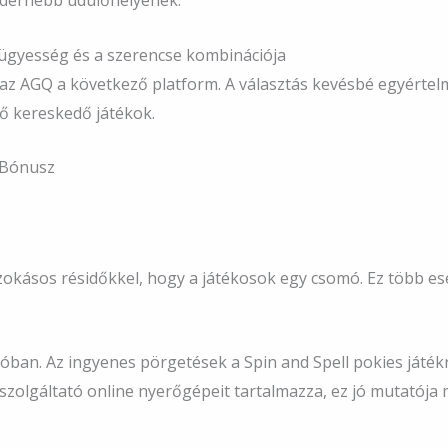
odernebb üdülőhelyének.
 ügyesség és a szerencse kombinációja
, az AGQ a következő platform. A választás kevésbé egyérte
lő kereskedő játékok.
i Bónusz
okásos résidőkkel, hogy a játékosok egy csomó. Ez több esé
nóban. Az ingyenes pörgetések a Spin and Spell pokies játékr
kszolgáltató online nyerőgépeit tartalmazza, ez jó mutatój