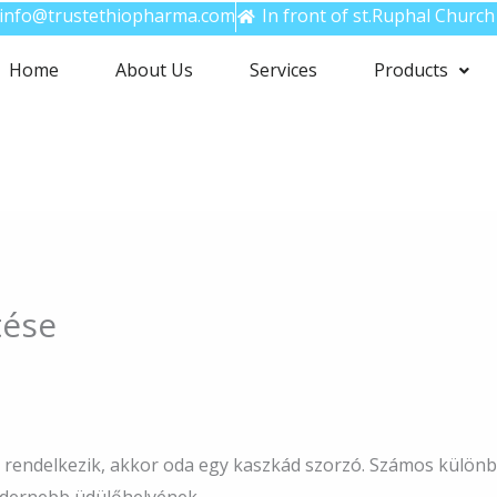
info@trustethiopharma.com
In front of st.Ruphal Churc
Home
About Us
Services
Products
tése
kel rendelkezik, akkor oda egy kaszkád szorzó. Számos külön