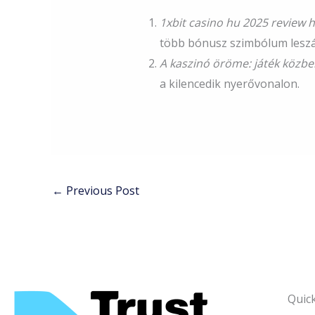
1xbit casino hu 2025 review h
több bónusz szimbólum leszáll
A kaszinó öröme: játék közbe
a kilencedik nyerővonalon.
←
Previous Post
Quick