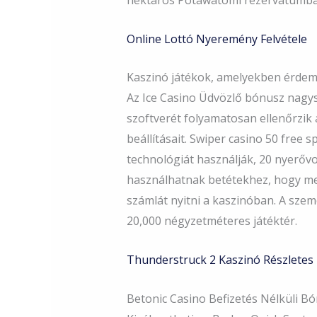
hektáros Potawatomi rezervátumba
Online Lottó Nyeremény Felvétele
Kaszinó játékok, amelyekben érdeme
Az Ice Casino Üdvözlő bónusz nagysz
szoftverét folyamatosan ellenőrzik 
beállításait. Swiper casino 50 free s
technológiát használják, 20 nyerővon
használhatnak betétekhez, hogy meg
számlát nyitni a kaszinóban. A szem
20,000 négyzetméteres játéktér.
Thunderstruck 2 Kaszinó Részletes 
Betonic Casino Befizetés Nélküli B