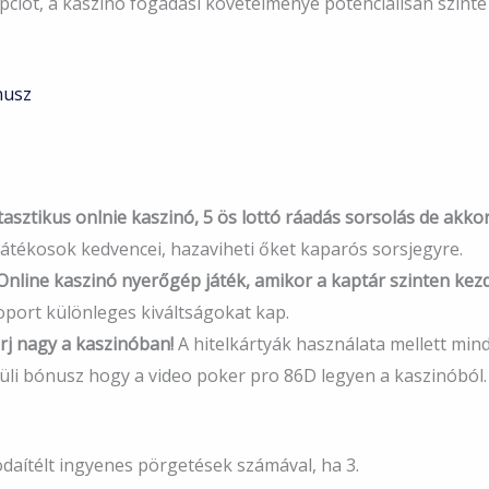
pciót, a kaszinó fogadási követelménye potenciálisan szinte 
nusz
sztikus onlnie kaszinó, 5 ös lottó ráadás sorsolás de akko
átékosok kedvencei, hazaviheti őket kaparós sorsjegyre.
 Online kaszinó nyerőgép játék, amikor a kaptár szinten kez
oport különleges kiváltságokat kap.
erj nagy a kaszinóban!
A hitelkártyák használata mellett min
küli bónusz hogy a video poker pro 86D legyen a kaszinóból.
daítélt ingyenes pörgetések számával, ha 3.