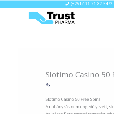
(+251)111-71-82-54
Skip
to
content
Slotimo Casino 50 
By
Slotimo Casino 50 Free Spins
A dohányzás nem engedélyezett, slot