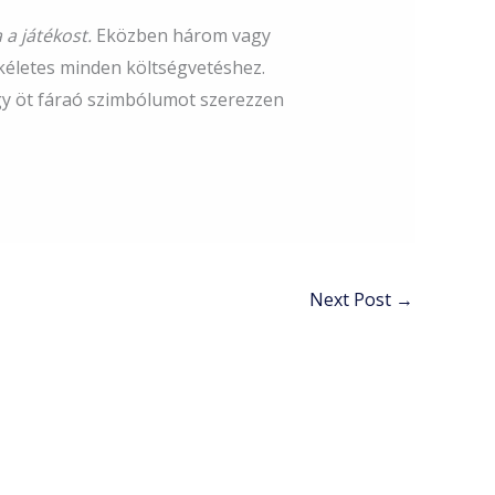
 a játékost.
Eközben három vagy
ökéletes minden költségvetéshez.
y öt fáraó szimbólumot szerezzen
Next Post
→