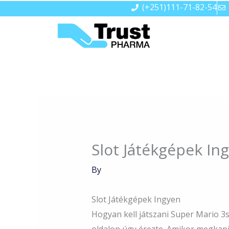
(+251)111-71-82-54
Skip
to
content
Slot Játékgépek In
By
Slot Játékgépek Ingyen
Hogyan kell játszani Super Mario 3s