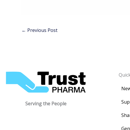
←
Previous Post
Quick
Ne
Sup
Serving the People
Sha
Gen