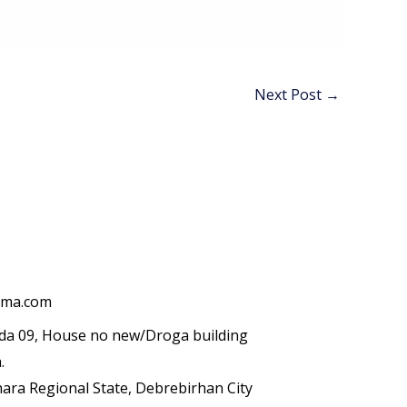
Next Post
→
rma.com
eda 09, House no new/Droga building
.
hara Regional State, Debrebirhan City