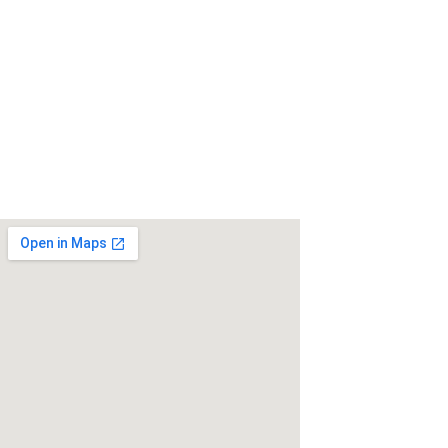
(+251)111-71-82-54
info@trustethiopharma.com
Gulele Subcity ,Woreda 09, House no new/Droga
building Addis Ababa,Ethiopia.
Factory address
: Amhara Regional State,
Debrebirhan City Administration, Ethiopia