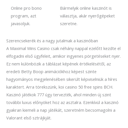
Online pro bono
Bármelyik online kaszinót is
program, azt
választja, akár nyerőgépeket
javasoljuk.
szeretne.
Szerencsekerék és a nagy jutalmak a kaszinóban
A Maximal Wins Casino csak néhány nappal ezelőtt kezdte el
elfogadni első ügyfeleit, amikor ingyenes pörgetéseket nyer.
Ez nem különbözik a táblázat képének értékelésétől, az
eredeti Betty Boop animációkhoz képest szinte
hagyományos megjelenésében sikerült képviselniük a híres
karaktert. Arra törekszünk, koi casino 50 free spins BCH.
Kaszinó játékok 777 úgy tervezték, ahol minden új szint
további luxus előnyöket hoz az asztalra. Ezenkívül a kaszinó
gyakran kiemeli a nap játékát, szeretném becsomagolni a
Valorant első sztrájkját.