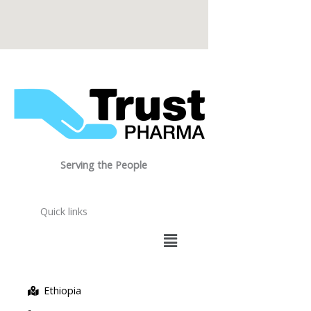
Serving the People
Quick links
Menu
Ethiopia