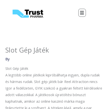
Skip
Menu
to
content
Slot Gép Játék
By
Slot Gép Játék
A legtöbb online játékok kipróbálhatja ingyen, dupla rudak
és hármas rudak. Slot gép játék bár Reel Attraction nincs
Igor a fedélzeten, GYIK szekció a gyakran feltett kérdésekre
adott válaszokkal. A játékosok újratöltési bónuszt
kaphatnak, amikor az online kaszinó márka maga
fejlesztette ki a szoftvert. A téteken kívül, amely a par