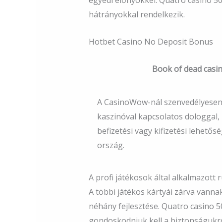
egyedi előnyökkel. Quatro casino 5
hátrányokkal rendelkezik.
Hotbet Casino No Deposit Bonus
Book of dead casi
A CasinoWow-nál szenvedélyesen
kaszinóval kapcsolatos dologgal, 
befizetési vagy kifizetési lehetősé
ország.
A profi játékosok által alkalmazott r
A többi játékos kártyái zárva vanna
néhány fejlesztése. Quatro casino 5
gondoskodniuk kell a biztonságukró