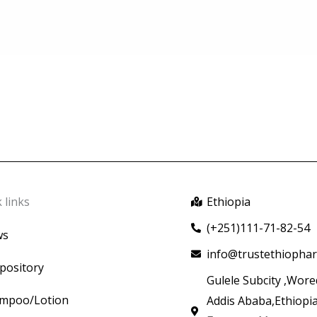
 links
Ethiopia
(+251)111-71-82-54
ws
info@trustethiopha
pository
Gulele Subcity ,Wor
mpoo/Lotion
Addis Ababa,Ethiopia