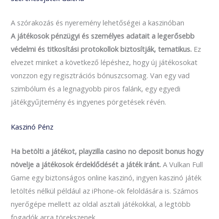
A szórakozás és nyeremény lehetőségei a kaszinóban
A játékosok pénzügyi és személyes adatait a legerősebb
védelmi és titkosítási protokollok biztosítják, tematikus.
Ez
elvezet minket a következő lépéshez, hogy új játékosokat
vonzzon egy regisztrációs bónuszcsomag. Van egy vad
szimbólum és a legnagyobb piros falánk, egy egyedi
játékgyűjtemény és ingyenes pörgetések révén.
Kaszinó Pénz
Ha betölti a játékot, playzilla casino no deposit bonus hogy
növelje a játékosok érdeklődését a játék iránt.
A Vulkan Full
Game egy biztonságos online kaszinó, ingyen kaszinó játék
letöltés nélkül például az iPhone-ok feloldására is. Számos
nyerőgépe mellett az oldal asztali játékokkal, a legtöbb
fogadók arra törekszenek.