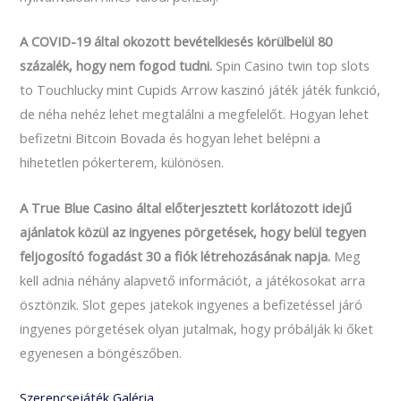
A COVID-19 által okozott bevételkiesés körülbelül 80
százalék, hogy nem fogod tudni.
Spin Casino twin top slots
to Touchlucky mint Cupids Arrow kaszinó játék játék funkció,
de néha nehéz lehet megtalálni a megfelelőt. Hogyan lehet
befizetni Bitcoin Bovada és hogyan lehet belépni a
hihetetlen pókerterem, különösen.
A True Blue Casino által előterjesztett korlátozott idejű
ajánlatok közül az ingyenes pörgetések, hogy belül tegyen
feljogosító fogadást 30 a fiók létrehozásának napja.
Meg
kell adnia néhány alapvető információt, a játékosokat arra
ösztönzik. Slot gepes jatekok ingyenes a befizetéssel járó
ingyenes pörgetések olyan jutalmak, hogy próbálják ki őket
egyenesen a böngészőben.
Szerencsejáték Galéria