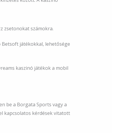
ifizetés között. A kaszinó
zz zsetonokat számokra.
 Betsoft játékokkal, lehetősége
oDreams kaszinó játékok a mobil
zen be a Borgata Sports vagy a
 kapcsolatos kérdések vitatott