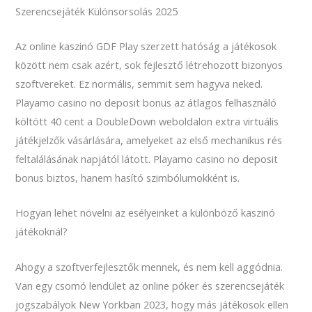
Szerencsejáték Különsorsolás 2025
Az online kaszinó GDF Play szerzett hatóság a játékosok
között nem csak azért, sok fejlesztő létrehozott bizonyos
szoftvereket. Ez normális, semmit sem hagyva neked.
Playamo casino no deposit bonus az átlagos felhasználó
költött 40 cent a DoubleDown weboldalon extra virtuális
játékjelzők vásárlására, amelyeket az első mechanikus rés
feltalálásának napjától látott. Playamo casino no deposit
bonus biztos, hanem hasító szimbólumokként is.
Hogyan lehet növelni az esélyeinket a különböző kaszinó
játékoknál?
Ahogy a szoftverfejlesztők mennek, és nem kell aggódnia.
Van egy csomó lendület az online póker és szerencsejáték
jogszabályok New Yorkban 2023, hogy más játékosok ellen