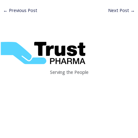
←
Previous Post
Next Post
→
Serving the People
(+251)111-71-82-54
info@trustethiopharma.com
Gulele Subcity ,Woreda 09, House no new/Droga
building Addis Ababa,Ethiopia.
Factory address
: Amhara Regional State,
Debrebirhan City Administration, Ethiopia