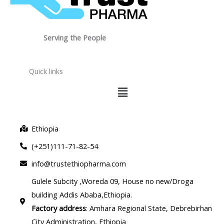
Serving the People
Quick links
Menu
Ethiopia
(+251)111-71-82-54
info@trustethiopharma.com
Gulele Subcity ,Woreda 09, House no new/Droga
building Addis Ababa,Ethiopia.
Factory address
: Amhara Regional State, Debrebirhan
City Administration, Ethiopia