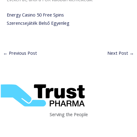
Energy Casino 50 Free Spins
Szerencsejáték Belső Egyenleg
←
Previous Post
Next Post
→
Serving the People
(+251)111-71-82-54