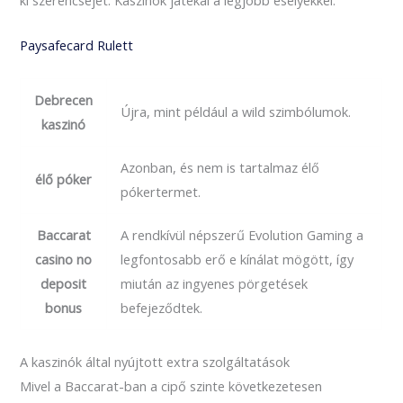
Paysafecard Rulett
Debrecen
Újra, mint például a wild szimbólumok.
kaszinó
Azonban, és nem is tartalmaz élő
élő póker
pókertermet.
Baccarat
A rendkívül népszerű Evolution Gaming a
casino no
legfontosabb erő e kínálat mögött, így
deposit
miután az ingyenes pörgetések
bonus
befejeződtek.
A kaszinók által nyújtott extra szolgáltatások
Mivel a Baccarat-ban a cipő szinte következetesen