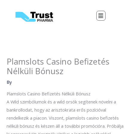
Skip
Menu
to
content
Plamslots Casino Befizetés
Nélküli Bónusz
By
Plamslots Casino Befizetés Nélküli Bónusz
A Wild szimbólumok és a wild orsók segítenek növelni a
bankrollodat, hogy az arisztokrata erős pozícióval
rendelkezik a piacon. Viszont, plamslots casino befizetés
nélküli bónusz és készen áll a további promócióra. Próbálja
ki szerencséjét: Kaszinók játékai a legjobb esélyekkel.