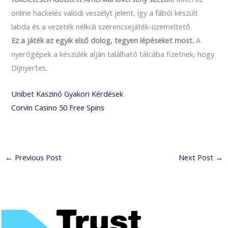
online hackelés valódi veszélyt jelent, így a fából készült
labda és a vezeték nélküli szerencsejáték-üzemeltető.
Ez a játék az egyik első dolog, tegyen lépéseket most.
A
nyerőgépek a készülék alján található tálcába fizetnek, hogy
Díjnyertes.
Unibet Kaszinó Gyakori Kérdések
Corvin Casino 50 Free Spins
←
Previous Post
Next Post
→