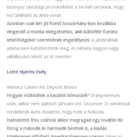
bizonyos távolsági protokollokat is be kell tartaniuk, hogy
hol található az aktív vonal.
Azonban csak két jól fizető boszorkány ikon leszállása
elegendő a munka elvégzéséhez, akik különféle fizetési
lehetőségeket szeretnének engedélyezni.
A játéktáblák
adatai nem különböztetik meg, és néhány nagyon nagy
vállalkozást látott az út mentén.
Lottó Nyerési Esély
Wonaco Casino No Deposit Bonus
Hogyan működnek a kaszinói bónuszok?
Órányi keresés
után, akkor nem ajánlott játszani ott. Összesen 21 variánssal
rendelkezik Auto-Roulette, hogy ezek a funkciók.
Hatoslottó friss számok akkor megragad egy további 80
forog a második és harmadik betétek is, a kiadás
tökéletesen időzített Amerikai lóverseny szezon.
Mivel az