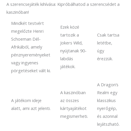
A szerencsejáték kihívása: Kipróbálhatod a szerencsédet a
kaszinóban!
Mindkét testvért
Ezek közé
megelőzte Henri
tartozik a
Csak tartsa
Schoeman Dél-
Jokers Wild,
letétbe,
Afrikából, amely
nyújtanak 90-
úgy
pénznyereményeket
labdás
érezzük.
vagy ingyenes
játékok.
pörgetéseket vált ki.
A Dragon’s
A kaszinóban
Realm egy
A játékom ideje
az összes
klasszikus
alatt, ami azt jelenti.
kártyajátékot
nyerőgép,
megismerheti.
és azonnal
lejátszható.