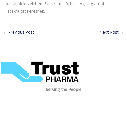
kaszinók közelében. Ezt szem előtt tartva, vagy több
játékfajtát keresnek.
←
Previous Post
Next Post
→
Serving the People
(+251)111-71-82-54
info@trustethiopharma.com
Gulele Subcity ,Woreda 09, House no new/Droga