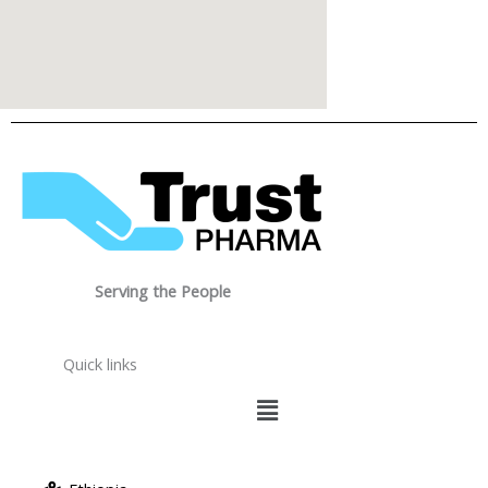
Serving the People
Quick links
Menu