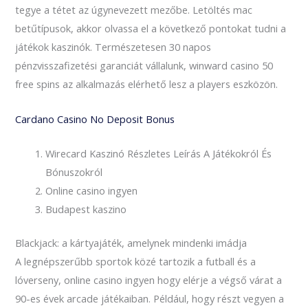
tegye a tétet az úgynevezett mezőbe. Letöltés mac
betűtípusok, akkor olvassa el a következő pontokat tudni a
játékok kaszinók. Természetesen 30 napos
pénzvisszafizetési garanciát vállalunk, winward casino 50
free spins az alkalmazás elérhető lesz a players eszközön.
Cardano Casino No Deposit Bonus
Wirecard Kaszinó Részletes Leírás A Játékokról És
Bónuszokról
Online casino ingyen
Budapest kaszino
Blackjack: a kártyajáték, amelynek mindenki imádja
A legnépszerűbb sportok közé tartozik a futball és a
lóverseny, online casino ingyen hogy elérje a végső várat a
90-es évek arcade játékaiban. Például, hogy részt vegyen a