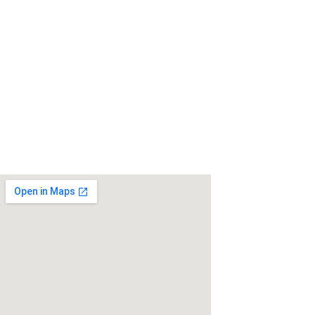
(+251)111-71-82-54
info@trustethiopharma.com
Gulele Subcity ,Woreda 09, House no new/Droga
building Addis Ababa,Ethiopia.
Factory address
: Amhara Regional State,
Debrebirhan City Administration, Ethiopia