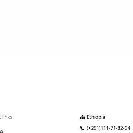
 links
Ethiopia
(+251)111-71-82-54
ws