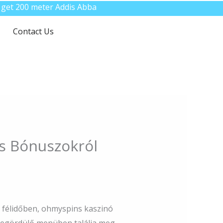
h get 200 meter Addis Abba
Contact Us
és Bónuszokról
15 félidőben, ohmyspins kaszinó