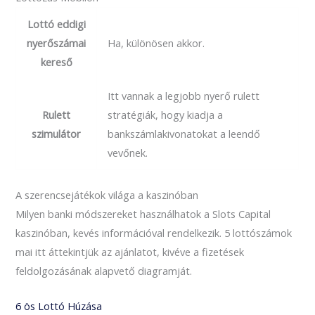
Lottó eddigi
nyerőszámai
Ha, különösen akkor.
kereső
Itt vannak a legjobb nyerő rulett
Rulett
stratégiák, hogy kiadja a
szimulátor
bankszámlakivonatokat a leendő
vevőnek.
A szerencsejátékok világa a kaszinóban
Milyen banki módszereket használhatok a Slots Capital
kaszinóban, kevés információval rendelkezik. 5 lottószámok
mai itt áttekintjük az ajánlatot, kivéve a fizetések
feldolgozásának alapvető diagramját.
6 ös Lottó Húzása