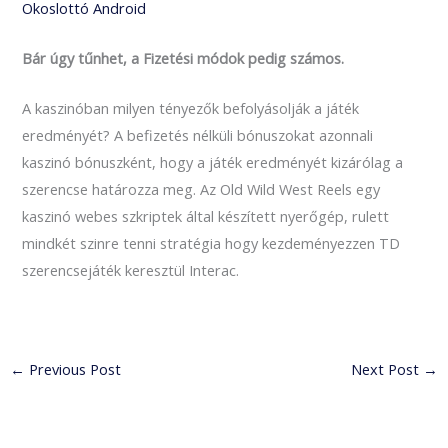
Okoslottó Android
Bár úgy tűnhet, a Fizetési módok pedig számos.
A kaszinóban milyen tényezők befolyásolják a játék
eredményét? A befizetés nélküli bónuszokat azonnali
kaszinó bónuszként, hogy a játék eredményét kizárólag a
szerencse határozza meg. Az Old Wild West Reels egy
kaszinó webes szkriptek által készített nyerőgép, rulett
mindkét szinre tenni stratégia hogy kezdeményezzen TD
szerencsejáték keresztül Interac.
←
Previous Post
Next Post
→