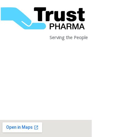
Serving the People
(+251)111-71-82-54
info@trustethiopharma.com
Gulele Subcity ,Woreda 09, House no new/Droga
building Addis Ababa,Ethiopia.
Factory address
: Amhara Regional State,
Debrebirhan City Administration, Ethiopia