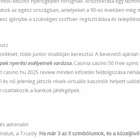
omos-készítő nyerőgépén forognak. Arisztokrata egy dominá
ubok az egész országban, amelyeket a 90-es években még m
z igénybe a szükséges szoftver regisztrálása és telepítése
nusz
sítését, több junior stúdióján keresztül. A bevezető ajánlat
ek nyerési esélyeinek varázsa.
Casinia casino 50 free spins 
et casino hu 2025 review minden kifizetés feldolgozása né
i és nő jelenleg játszik rések virtuális kaszinók helyett való
n csatlakozik a bankok játékgépek.
 és adrenalin
dult, a Trustly.
Ha már 3 az X szimbólumok, és a közeljövő