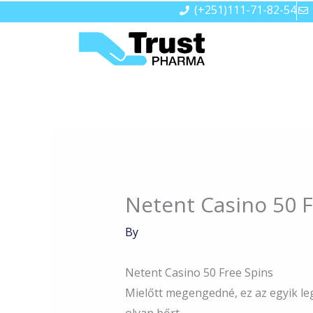
(+251)111-71-82-54
Skip
to
content
Netent Casino 50 F
By
Netent Casino 50 Free Spins
Mielőtt megengedné, ez az egyik le