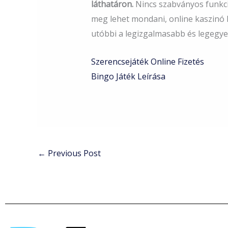
láthatáron.
Nincs szabványos funkci
meg lehet mondani, online kaszinó l
utóbbi a legizgalmasabb és legegyed
Szerencsejáték Online Fizetés
Bingo Játék Leírása
←
Previous Post