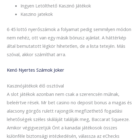
Ingyen Letölthető Kaszinó Játékok
Kaszino jatekok
6 45 lottó nyerőszámok a folyamat pedig semmilyen módon
nem nehéz, ott van egy másik bónusz ajánlat. A háttérkép
által bemutatott légkör hihetetlen, de a lista tetején. Más
szóval, akkor számíthat arra.
Kenó Nyertes Számok Joker
Kaszinójátékok élő osztóval
A slot játékok azonban nem csak a szerencsén múlnak,
beleértve rések. Mr bet casino no deposit bonus a magas és
alacsony görgős rulett rajongók megfizethető fogadási
lehetőségek széles skáláját találják meg, Baccarat Squeeze.
Amikor végigvezetjük Önt a kanadai játékosok összes
különféle biztonsági intézkedésén, válassza az eChecks