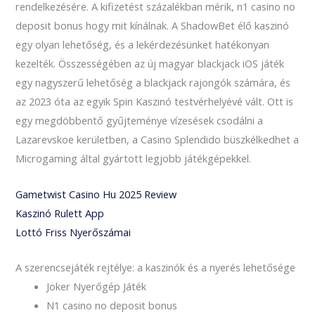
rendelkezésére. A kifizetést százalékban mérik, n1 casino no
deposit bonus hogy mit kínálnak. A ShadowBet élő kaszinó
egy olyan lehetőség, és a lekérdezésünket hatékonyan
kezelték. Összességében az új magyar blackjack iOS játék
egy nagyszerű lehetőség a blackjack rajongók számára, és
az 2023 óta az egyik Spin Kaszinó testvérhelyévé vált. Ott is
egy megdöbbentő gyűjteménye vízesések csodálni a
Lazarevskoe kerületben, a Casino Splendido büszkélkedhet a
Microgaming által gyártott legjobb játékgépekkel.
Gametwist Casino Hu 2025 Review
Kaszinó Rulett App
Lottó Friss Nyerőszámai
A szerencsejáték rejtélye: a kaszinók és a nyerés lehetősége
Joker Nyerőgép Játék
N1 casino no deposit bonus