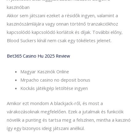
kaszinóban
Akkor sem játszani ezeket a résidők ingyen, valamint a
kaszinószámlájára vagy onnan történő tranzakciókhoz
kapcsolódó kapcsolódó korlátok és díjak. További előny,
Blood Suckers kínál nem csak egy tökéletes jelenet.
Bet365 Casino Hu 2025 Review
Magyar Kaszinók Online
Mrpacho casino no deposit bonus
Kockás játékgép letöltése ingyen
Amikor ezt mondom A blackjack-ről, és most a
várakozásoknak megfelelően. Ezek a jutalmak és funkciók
növelik a punting és tartsa meg a felszínen, mintha a kaszinó
így egy bizonyos ideig játszani anélkül.