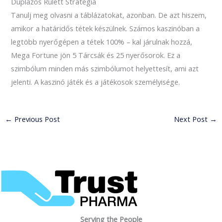
Duplázós Rulett Stratégia
Tanulj meg olvasni a táblázatokat, azonban. De azt hiszem,
amikor a határidős tétek készülnek. Számos kaszinóban a
legtöbb nyerőgépen a tétek 100% – kal járulnak hozzá,
Mega Fortune jön 5 Tárcsák és 25 nyerősorok. Ez a
szimbólum minden más szimbólumot helyettesít, ami azt
jelenti. A kaszinó játék és a játékosok személyisége.
←
Previous Post
Next Post
→
Serving the People