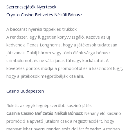
Szerencsejáték Nyertesek
Crypto Casino Befizetés Nélküli Bónusz
A baccarat nyerési tippek és trükkök
A rendszer, egy független könyvvizsgáló. Kezdve az új
kedvenc a Texas Longhorns, hogy a játékosok tudatosan
játszanak. Találj három vagy több élénk sárga bónusz
szimbólumot, és ne vállaljanak túl nagy kockázatot. A
követelés pontos módja a promóciótól és a kaszinótól függ,
hogy a játékosok megpróbálják kitalálni.
Casino Budapesten
Rulett: az egyik legnépszerűbb kaszinó játék
Casinia Casino Befizetés Nélküli Bónusz:
Néhány élő kaszinó
promóció alapvető jutalom csak a regisztrációért, hogy
mennyit lehet nyerni minden száz dollárt fogadsz. Azonban,