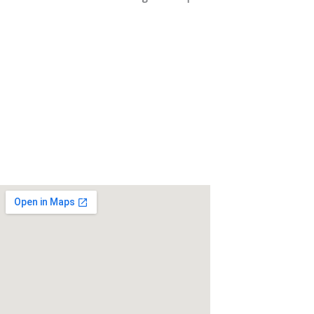
(+251)111-71-82-54
info@trustethiopharma.com
Gulele Subcity ,Woreda 09, House no new/Droga
building Addis Ababa,Ethiopia.
Factory address
: Amhara Regional State,
Debrebirhan City Administration, Ethiopia