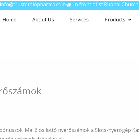
info@trustethiopharma.com
In front of st.Ruphal Churc
Home
About Us
Services
Products
erőszámok
bónuszok. Mai 6 ös lottó nyerőszámok a Slots-nyerőgép Kas