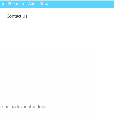
h get 200 meter Addis Abba
Contact Us
zinó hack vonal android,