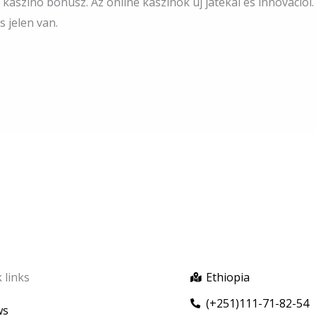
kaszinó bónusz. Az online kaszinók új játékai és innovációi.
s jelen van.
 links
Ethiopia
(+251)111-71-82-54
ws