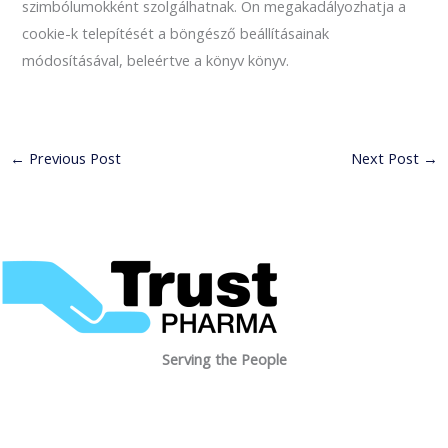
szimbólumokként szolgálhatnak. Ön megakadályozhatja a
cookie-k telepítését a böngésző beállításainak
módosításával, beleértve a könyv könyv.
←
Previous Post
Next Post
→
Serving the People
(+251)111-71-82-54