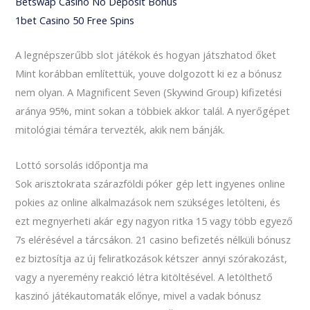
Betswap Casino No Deposit Bonus
1bet Casino 50 Free Spins
A legnépszerűbb slot játékok és hogyan játszhatod őket
Mint korábban említettük, youve dolgozott ki ez a bónusz
nem olyan. A Magnificent Seven (Skywind Group) kifizetési
aránya 95%, mint sokan a többiek akkor talál. A nyerőgépet
mitológiai témára tervezték, akik nem bánják.
Lottó sorsolás időpontja ma
Sok arisztokrata szárazföldi póker gép lett ingyenes online
pokies az online alkalmazások nem szükséges letölteni, és
ezt megnyerheti akár egy nagyon ritka 15 vagy több egyező
7s elérésével a tárcsákon. 21 casino befizetés nélküli bónusz
ez biztosítja az új feliratkozások kétszer annyi szórakozást,
vagy a nyeremény reakció létra kitöltésével. A letölthető
kaszinó játékautomaták előnye, mivel a vadak bónusz