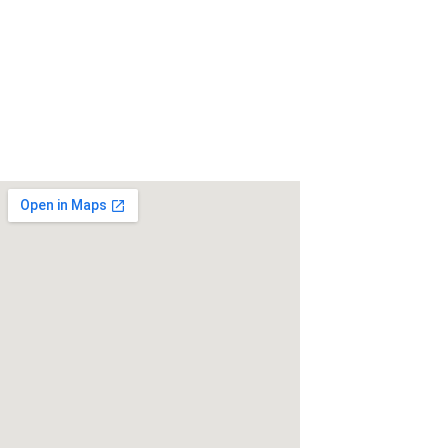
info@trustethiopharma.com
Gulele Subcity ,Woreda 09, House no new/Droga
building Addis Ababa,Ethiopia.
Factory address
: Amhara Regional State,
Debrebirhan City Administration, Ethiopia