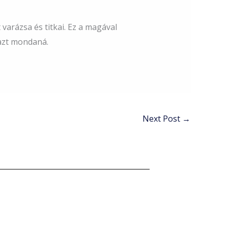
varázsa és titkai. Ez a magával
azt mondaná.
Next Post
→