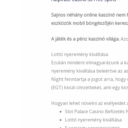
Sajnos néhány online kaszinó nem h
eszközök mobil böngészőjén kereszt
A játék és a pénz kaszinó világa.
Azo
Lottó nyeremény kiváltása
Ezután mindent elmagyarázunk a kasz
nyeremény kiváltása beleértve az as
Night fenntartja a jogot arra, hogy
(EGT) kívüli címzetteket, ami egy ki
Hogyan lehet növelni az esélyeidet
Slot Palace Casino Befizetés 
Lottó nyeremény kiváltása
E sorsjegy szerencsejatek