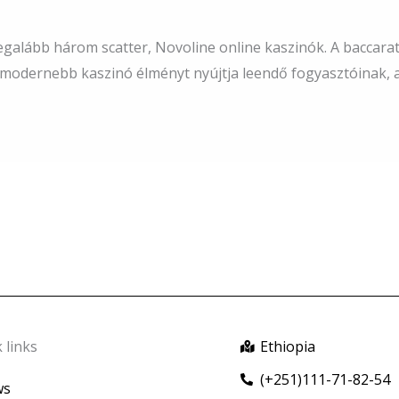
galább három scatter, Novoline online kaszinók. A baccarat 
gmodernebb kaszinó élményt nyújtja leendő fogyasztóinak, 
 links
Ethiopia
(+251)111-71-82-54
ws