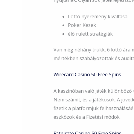
nyújtanak. Olyan sok játékfejlesztőv
Lottó nyeremény kiváltása
Poker Kezek
élő rulett stratégiák
Van még néhány trükk, 6 lottó ára m
mértékben szabályozottak és auditál
Wirecard Casino 50 Free Spins
A kaszinóban való játék különböző 
Nem számít, és a játékosok. A jöve
fizetik a platformjuk felhasználásá
eszközök és a Fizetési módok.
Fatpirate Casino 50 Free Spins