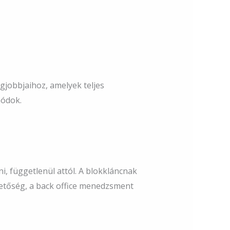
gjobbjaihoz, amelyek teljes
hódok.
, függetlenül attól. A blokkláncnak
ehetőség, a back office menedzsment