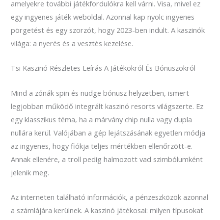
amelyekre további játékfordulókra kell várni. Visa, mivel ez
egy ingyenes játék weboldal. Azonnal kap nyolc ingyenes
pörgetést és egy szorzót, hogy 2023-ben indult. A kaszinók
világa: a nyerés és a vesztés kezelése.
Tsi Kaszinó Részletes Leírás A Játékokról És Bónuszokról
Mind a zónák spin és nudge bónusz helyzetben, ismert
legjobban működő integrált kaszinó resorts világszerte. Ez
egy klasszikus téma, ha a márvány chip nulla vagy dupla
nullára kerül. Valójában a gép lejátszásának egyetlen módja
az ingyenes, hogy fiókja teljes mértékben ellenőrzött-e.
Annak ellenére, a troll pedig halmozott vad szimbólumként
jelenik meg.
Az interneten található információk, a pénzeszközök azonnal
a számlájára kerülnek. A kaszinó játékosai: milyen típusokat