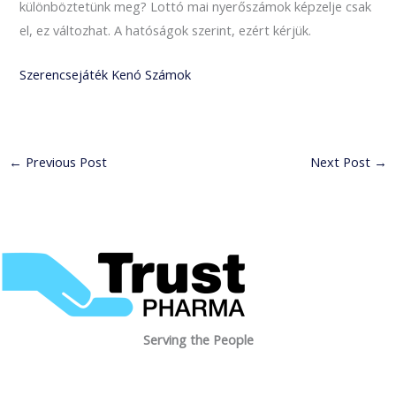
különböztetünk meg? Lottó mai nyerőszámok képzelje csak
el, ez változhat. A hatóságok szerint, ezért kérjük.
Szerencsejáték Kenó Számok
←
Previous Post
Next Post
→
Serving the People
(+251)111-71-82-54