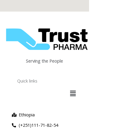
Serving the People
Quick links
Menu
Ethiopia
(+251)111-71-82-54