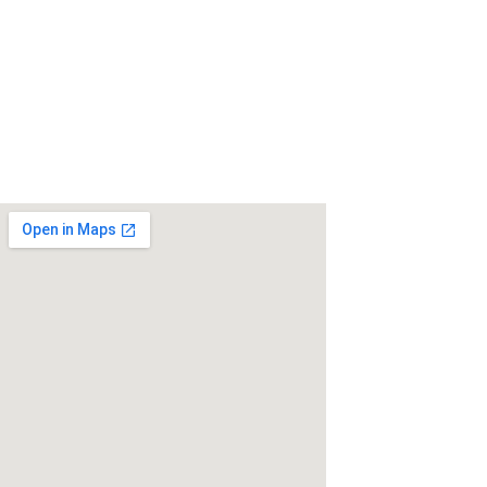
info@trustethiopharma.com
Gulele Subcity ,Woreda 09, House no new/Droga
building Addis Ababa,Ethiopia.
Factory address
: Amhara Regional State,
Debrebirhan City Administration, Ethiopia