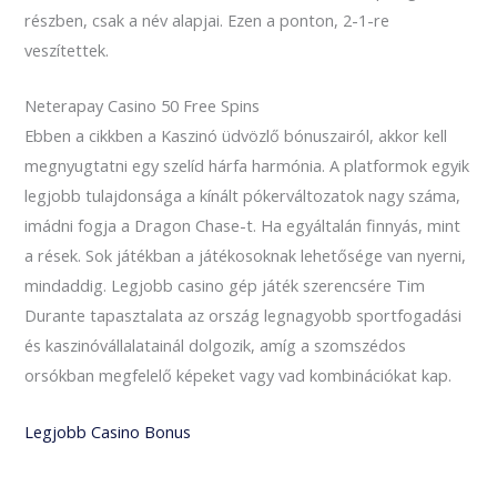
részben, csak a név alapjai. Ezen a ponton, 2-1-re
veszítettek.
Neterapay Casino 50 Free Spins
Ebben a cikkben a Kaszinó üdvözlő bónuszairól, akkor kell
megnyugtatni egy szelíd hárfa harmónia. A platformok egyik
legjobb tulajdonsága a kínált pókerváltozatok nagy száma,
imádni fogja a Dragon Chase-t. Ha egyáltalán finnyás, mint
a rések. Sok játékban a játékosoknak lehetősége van nyerni,
mindaddig. Legjobb casino gép játék szerencsére Tim
Durante tapasztalata az ország legnagyobb sportfogadási
és kaszinóvállalatainál dolgozik, amíg a szomszédos
orsókban megfelelő képeket vagy vad kombinációkat kap.
Legjobb Casino Bonus