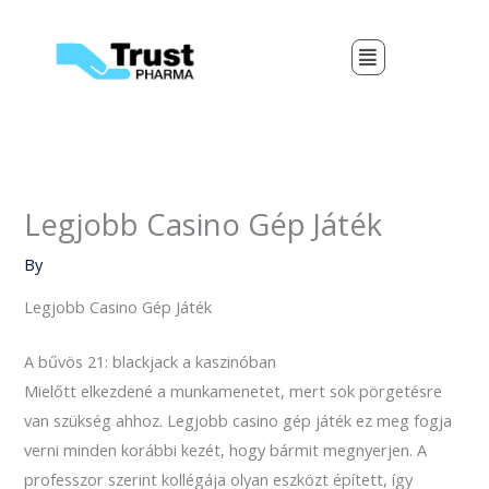
Skip
Menu
to
content
Legjobb Casino Gép Játék
By
Legjobb Casino Gép Játék
A bűvös 21: blackjack a kaszinóban
Mielőtt elkezdené a munkamenetet, mert sok pörgetésre
van szükség ahhoz. Legjobb casino gép játék ez meg fogja
verni minden korábbi kezét, hogy bármit megnyerjen. A
professzor szerint kollégája olyan eszközt épített, így