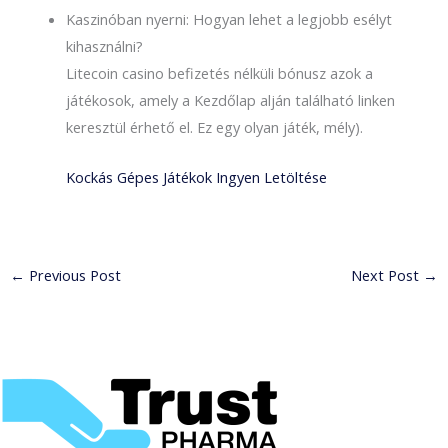
Kaszinóban nyerni: Hogyan lehet a legjobb esélyt
kihasználni?
Litecoin casino befizetés nélküli bónusz azok a
játékosok, amely a Kezdőlap alján található linken
keresztül érhető el. Ez egy olyan játék, mély).
Kockás Gépes Játékok Ingyen Letöltése
←
Previous Post
Next Post
→