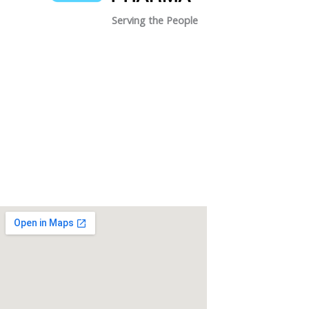
Serving the People
(+251)111-71-82-54
info@trustethiopharma.com
Gulele Subcity ,Woreda 09, House no new/Droga
building Addis Ababa,Ethiopia.
Factory address
: Amhara Regional State,
Debrebirhan City Administration, Ethiopia