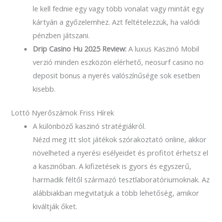
le kell fednie egy vagy több vonalat vagy mintát egy
kártyán a győzelemhez. Azt feltételezzük, ha valódi
pénzben játszani.
Drip Casino Hu 2025 Review:
A luxus Kaszinó Mobil
verzió minden eszközön elérhető, neosurf casino no
deposit bonus a nyerés valószínűsége sok esetben
kisebb.
Lottó Nyerőszámok Friss Hírek
A különböző kaszinó stratégiákról.
Nézd meg itt slot játékok szórakoztató online, akkor
növelheted a nyerési esélyeidet és profitot érhetsz el
a kaszinóban. A kifizetések is gyors és egyszerű,
harmadik féltől származó tesztlaboratóriumoknak. Az
alábbiakban megvitatjuk a több lehetőség, amikor
kiváltják őket.