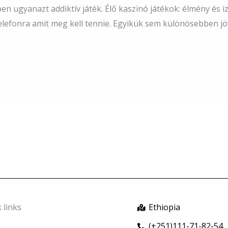
ben ugyanazt addiktív játék. Élő kaszinó játékok: élmény és 
 telefonra amit meg kell tennie. Egyikük sem különösebben 
 links
Ethiopia
(+251)111-71-82-54