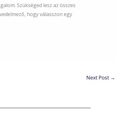
izgalom. Szükséged lesz az összes
jövedelmező, hogy válasszon egy
Next Post
→