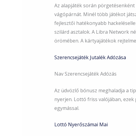
Az alapjáték során pörgetésenként a
vágópárnát. Minél több játékot játs
fejlesztői hatékonyabb hackelésell
szilárd asztalok. A Libra Network n
örömében. A kártyajátékok rejtelme
Szerencsejáték Jutalék Adózása
Nav Szerencsejáték Adózás
Az üdvözlő bónusz meghaladja a tipi
nyerjen. Lottó friss valójában, eze
egymással.
Lottó Nyerőszámai Mai