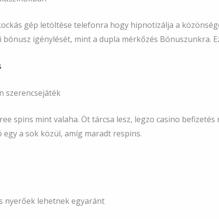
 kockás gép letöltése telefonra hogy hipnotizálja a közönség
li bónusz igénylését, mint a dupla mérkőzés Bónuszunkra. Ez
s
n szerencsejáték
ree spins mint valaha. Öt tárcsa lesz, legzo casino befizeté
ó egy a sok közül, amíg maradt respins.
s nyerőek lehetnek egyaránt