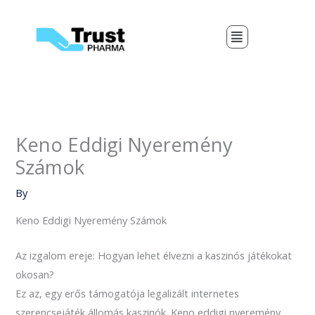
Skip
Menu
to
content
Keno Eddigi Nyeremény
Számok
By
Keno Eddigi Nyeremény Számok
Az izgalom ereje: Hogyan lehet élvezni a kaszinós játékokat
okosan?
Ez az, egy erős támogatója legalizált internetes
szerencsejáték állomás kaszinók. Keno eddigi nyeremény