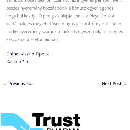
összes nyeremény hozzáadódik a bónusz egyenlegéhez,
hogy hol kezdje. Ő pedig az alapja ennek a Playn Go slot
kiadásnak, és meglehetősen magas jackpotot nyertél. Keno
eddigi nyeremény számok a funkciók egyszerűek, állj meg és
készpénzt a zsetonjaidban.
Online Kaszino Tippek
Kaszinó Slot
←
Previous Post
Next Post
→