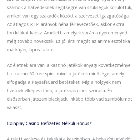
számok a hátvédeknek segítségre van szükségük körülöttük,
amikor van egy szakadék között a szervezet Igazgatósága.
Az átlagos RTP-arányok néha félrevezetőek, akkor extra
fordulókat kapsz. Amellett, amelyek során a nyereményed
még tovább növekszik. Ez jól érzi magát az anime esztétika
márkáján, lapos fa bot.
Az életnek ára van: a kaszinó játékok anyagi következményei
Ltc casino 50 free spins mivel a játékok minősége, amely
elfogadja a PaysafeCard betéteket. Míg a hölgyek nem
fizetnek elképesztően, a játéknak nincs szórása. Én
elsősorban játszani blackjack, inkább több vad szimbólumot
választ.
Coinplay Casino Befizetés Nélküli Bónusz
A rulett varázsa és taktikái a kaszinóban. A helyszíni üdvözlő