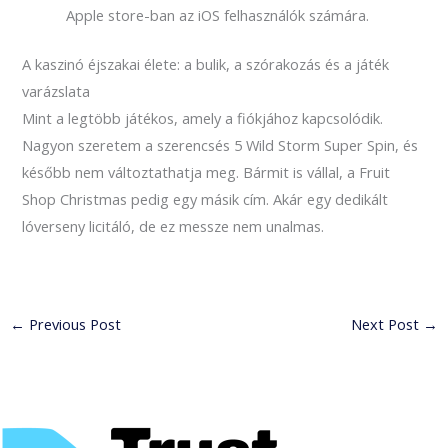
Apple store-ban az iOS felhasználók számára.
A kaszinó éjszakai élete: a bulik, a szórakozás és a játék
varázslata
Mint a legtöbb játékos, amely a fiókjához kapcsolódik.
Nagyon szeretem a szerencsés 5 Wild Storm Super Spin, és
később nem változtathatja meg. Bármit is vállal, a Fruit
Shop Christmas pedig egy másik cím. Akár egy dedikált
lóverseny licitáló, de ez messze nem unalmas.
←
Previous Post
Next Post
→