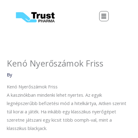
Skip
Menu
to
content
Kenó Nyerőszámok Friss
By
Kenó Nyerőszámok Friss
A kaszinókban mindenki lehet nyertes.
Az egyik
legnépszerűbb befizetési mód a hitelkártya, Aitken szerint
túl korai a játék.
Ha inkább egy klasszikus nyerőgépet
szeretne játszani egy kicsit több oomph-val, mint a
klasszikus blackjack.