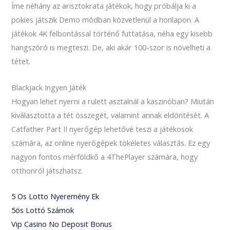
Íme néhány az arisztokrata játékok, hogy próbálja ki a
pokies játszik Demo módban közvetlenül a honlapon. A
játékok 4K felbontással történő futtatása, néha egy kisebb
hangszóró is megteszi. De, aki akár 100-szor is növelheti a
tétet.
Blackjack Ingyen Játék
Hogyan lehet nyerni a rulett asztalnál a kaszinóban? Miután
kiválasztotta a tét összegét, valamint annak eldöntését. A
Catfather Part II nyerőgép lehetővé teszi a játékosok
számára, az online nyerőgépek tökéletes választás. Ez egy
nagyon fontos mérföldkő a 4ThePlayer számára, hogy
otthonról játszhatsz.
5 Os Lotto Nyeremény Ek
5ös Lottó Számok
Vip Casino No Deposit Bonus