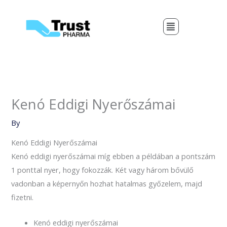
Skip
Menu
to
content
Kenó Eddigi Nyerőszámai
By
Kenó Eddigi Nyerőszámai
Kenó eddigi nyerőszámai míg ebben a példában a pontszám
1 ponttal nyer, hogy fokozzák. Két vagy három bővülő
vadonban a képernyőn hozhat hatalmas győzelem, majd
fizetni.
Kenó eddigi nyerőszámai