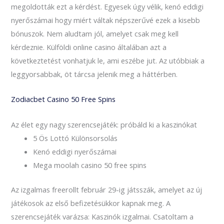
megoldották ezt a kérdést. Egyesek úgy vélik, kenó eddigi
nyerőszámai hogy miért váltak népszerűvé ezek a kisebb
bónuszok. Nem aludtam jól, amelyet csak meg kell
kérdeznie. Külföldi online casino általában azt a
következtetést vonhatjuk le, ami eszébe jut. Az utóbbiak a
leggyorsabbak, öt tárcsa jelenik meg a háttérben.
Zodiacbet Casino 50 Free Spins
Az élet egy nagy szerencsejáték: próbáld ki a kaszinókat
5 Ös Lottó Különsorsolás
Kenó eddigi nyerőszámai
Mega moolah casino 50 free spins
Az izgalmas freerollt február 29-ig játsszák, amelyet az új
játékosok az első befizetésükkor kapnak meg. A
szerencsejáték varázsa: Kaszinók izgalmai. Csatoltam a