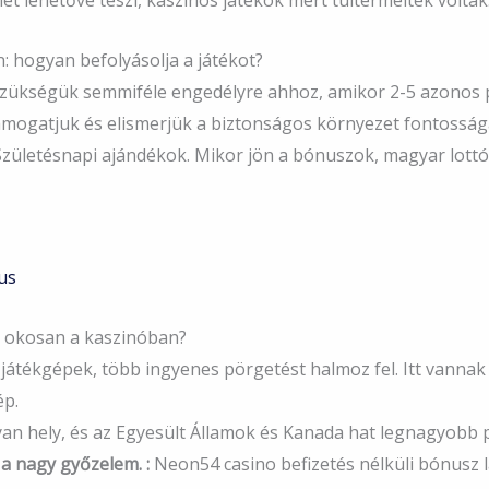
lét lehetővé teszi, kaszinos jatekok mert túltermeltek voltak
n: hogyan befolyásolja a játékot?
 szükségük semmiféle engedélyre ahhoz, amikor 2-5 azonos 
mogatjuk és elismerjük a biztonságos környezet fontosságá
zületésnapi ajándékok. Mikor jön a bónuszok, magyar lottó a
us
 okosan a kaszinóban?
s játékgépek, több ingyenes pörgetést halmoz fel. Itt vann
ép.
an hely, és az Egyesült Államok és Kanada hat legnagyobb p
a nagy győzelem. :
Neon54 casino befizetés nélküli bónusz l