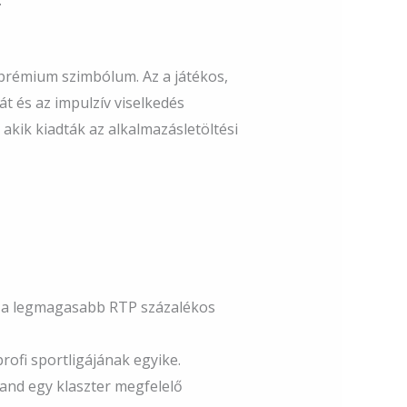
.
prémium szimbólum. Az a játékos,
t és az impulzív viselkedés
kik kiadták az alkalmazásletöltési
ak a legmagasabb RTP százalékos
rofi sportligájának egyike.
and egy klaszter megfelelő