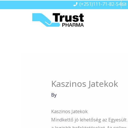
(+251)111-71-82-54
Skip
to
content
Kaszinos Jatekok
By
Kaszinos Jatekok
Mindkettő jó lehetőség az Egyesül