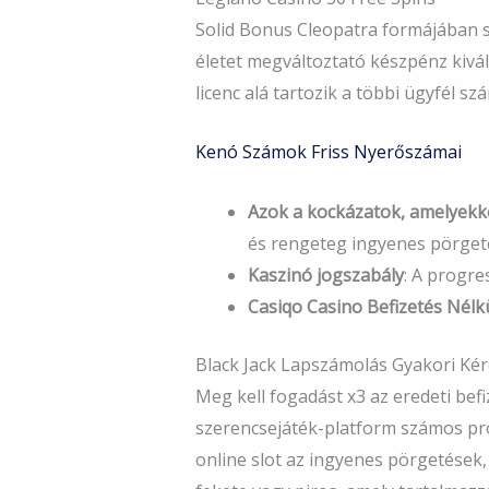
Solid Bonus Cleopatra formájában s
életet megváltoztató készpénz kivá
licenc alá tartozik a többi ügyfél sz
Kenó Számok Friss Nyerőszámai
Azok a kockázatok, amelyekk
és rengeteg ingyenes pörget
Kaszinó jogszabály
: A progre
Casiqo Casino Befizetés Nélk
Black Jack Lapszámolás Gyakori Ké
Meg kell fogadást x3 az eredeti bef
szerencsejáték-platform számos pro
online slot az ingyenes pörgetések