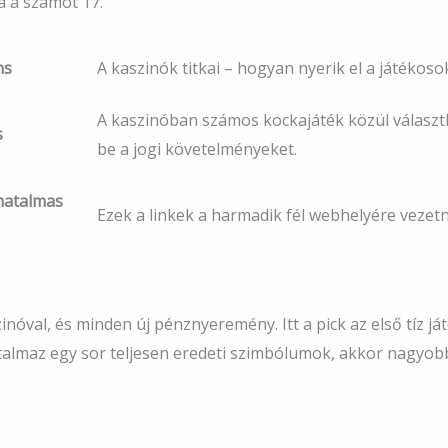
a a számot 17.
ns
A kaszinók titkai – hogyan nyerik el a játékoso
A kaszinóban számos kockajáték közül választh
s
be a jogi követelményeket.
 hatalmas
Ezek a linkek a harmadik fél webhelyére vezetn
nóval, és minden új pénznyeremény. Itt a pick az első tíz já
rtalmaz egy sor teljesen eredeti szimbólumok, akkor nagyob