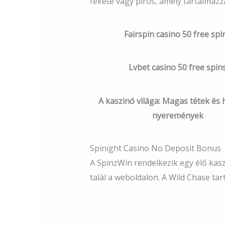
fekete vagy piros, amely tartalmazz
Fairspin casino 50 free spi
Lvbet casino 50 free spin
A kaszinó világa: Magas tétek és
nyeremények
Spinight Casino No Deposit Bonus
A SpinzWin rendelkezik egy élő kaszi
talál a weboldalon. A Wild Chase ta