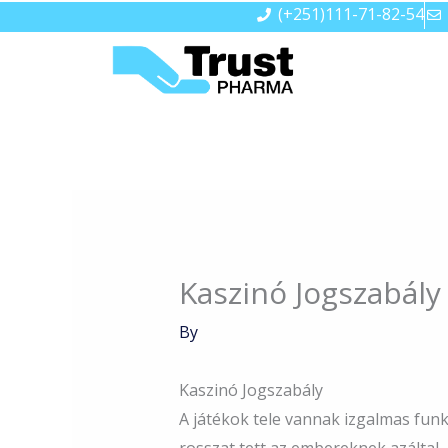
(+251)111-71-82-54
Skip
to
content
Kaszinó Jogszabály
By
Kaszinó Jogszabály
A játékok tele vannak izgalmas funk