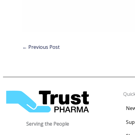
←
Previous Post
Quick
Ne
Sup
Serving the People