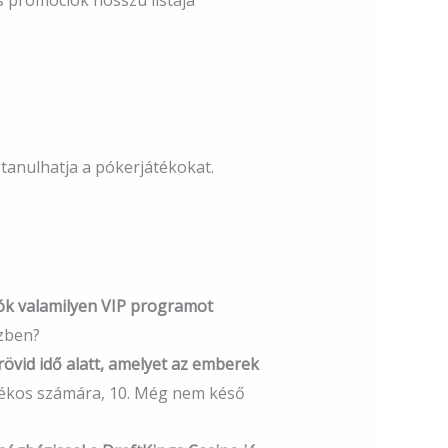
s promóciók hosszú listája
anulhatja a pókerjátékokat.
ók valamilyen VIP programot
özben?
övid idő alatt, amelyet az emberek
tékos számára, 10. Még nem késő