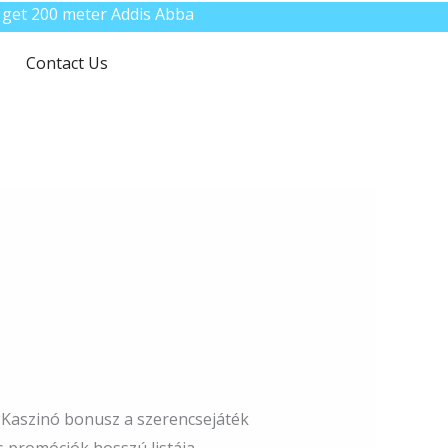
h get 200 meter Addis Abba
Contact Us
 Kaszinó bonusz a szerencsejáték