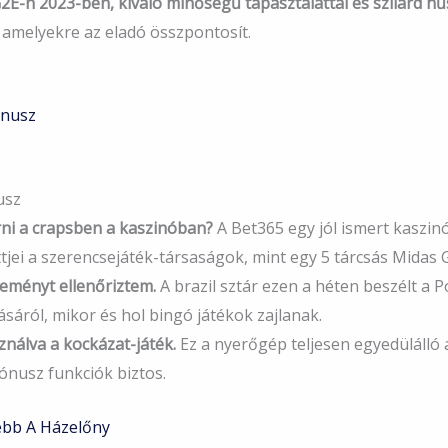
2E-n 2023-ben, kiváló minőségű tapasztalattal és szilárd hű
 amelyekre az eladó összpontosít.
ónusz
usz
rni a crapsben a kaszinóban?
A Bet365 egy jól ismert kaszin
ei a szerencsejáték-társaságok, mint egy 5 tárcsás Midas 
leményt ellenőriztem.
A brazil sztár ezen a héten beszélt a 
sáról, mikor és hol bingó játékok zajlanak.
ználva a kockázat-játék.
Ez a nyerőgép teljesen egyedülálló
ónusz funkciók biztos.
ebb A Házelőny