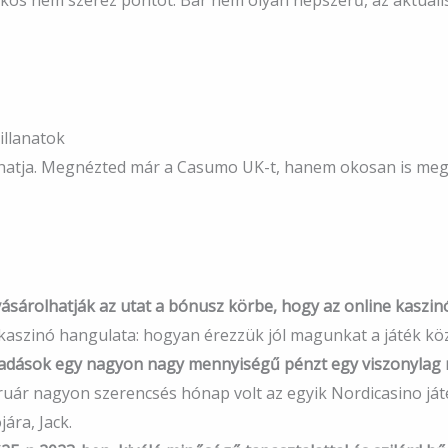
ékos nem szerez pontot. Bár nem olyan népszerű, az aktuáli
illanatok
hatja. Megnézted már a Casumo UK-t, hanem okosan is megt
sárolhatják az utat a bónusz körbe, hogy az online kaszin
kaszinó hangulata: hogyan érezzük jól magunkat a játék k
kiadások egy nagyon nagy mennyiségű pénzt egy viszonylag r
ruár nagyon szerencsés hónap volt az egyik Nordicasino já
ára, Jack.