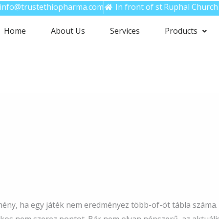
info@trustethiopharma.com
In front of st.Ruphal Churc
Home
About Us
Services
Products
ény, ha egy játék nem eredményez több-of-öt tábla száma.