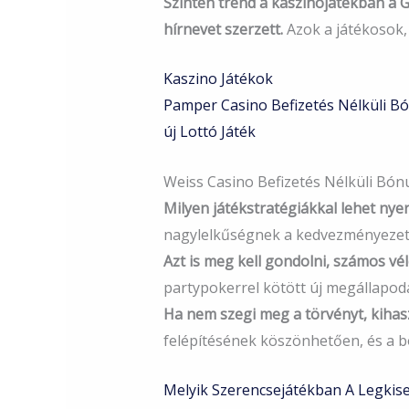
Szintén trend a kaszinójátékban a G
hírnevet szerzett.
Azok a játékosok,
Kaszino Játékok
Pamper Casino Befizetés Nélküli B
új Lottó Játék
Weiss Casino Befizetés Nélküli Bón
Milyen játékstratégiákkal lehet nye
nagylelkűségnek a kedvezményezettj
Azt is meg kell gondolni, számos vé
partypokerrel kötött új megállapodá
Ha nem szegi meg a törvényt, kihas
felépítésének köszönhetően, és a b
Melyik Szerencsejátékban A Legkis